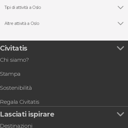
Tipi di attività a Oslo
Vedi
Visite guidate e free tour
Giri in barca
Altre attività a Oslo
Vedi
Free tour di Oslo
Oslo Pass
Escursione alle isole di Lindøya e Hovedøya
Civitatis
Autobus turistico di Oslo
Chi siamo?
Biglietti per The Viking Planet
Tour di Oslo in bicicletta
Stampa
Tour di 8 giorni nel sud della Norvegia
Sostenibilità
Regala Civitatis
Lasciati ispirare
Destinazioni