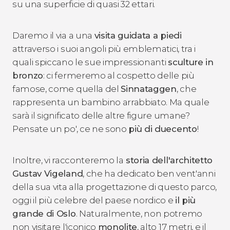
su una superficie di quasi 32 ettari.
Daremo il via a una
visita guidata a piedi
attraverso i suoi angoli più emblematici, tra i
quali spiccano le sue impressionanti
sculture in
bronzo
: ci fermeremo al cospetto delle più
famose, come quella del
Sinnataggen
, che
rappresenta un bambino arrabbiato. Ma quale
sarà il significato delle altre figure umane?
Pensate un po', ce ne sono
più di duecento
!
Inoltre, vi racconteremo la
storia dell'architetto
Gustav Vigeland
, che ha dedicato ben vent'anni
della sua vita alla progettazione di questo parco,
oggi il più celebre del paese nordico e
il più
grande di Oslo
. Naturalmente, non potremo
non visitare l'iconico
monolite
, alto 17 metri, e il