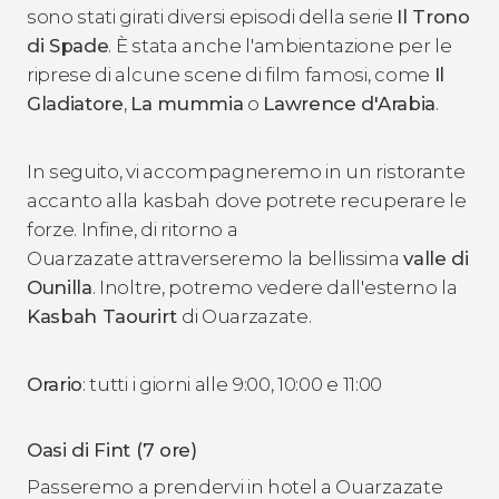
sono stati girati diversi episodi della serie
Il Trono
di Spade
. È stata anche l'ambientazione per le
riprese di alcune scene di film famosi, come
Il
Gladiatore
,
La mummia
o
Lawrence d'Arabia
.
In seguito, vi accompagneremo in un ristorante
accanto alla kasbah dove potrete recuperare le
forze. Infine, di ritorno a
Ouarzazate attraverseremo la bellissima
valle di
Ounilla
. Inoltre, potremo vedere dall'esterno la
Kasbah Taourirt
di Ouarzazate.
Orario
: tutti i giorni alle 9:00, 10:00 e 11:00
Oasi di Fint (7 ore)
Passeremo a prendervi in hotel a Ouarzazate