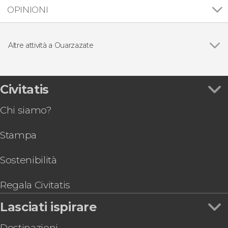
OPINIONI
Altre attività a Ouarzazate
Vedi
Escursione privata di 2 giorni al deserto di
Merzouga
Escursione di 3 giorni nel deserto di Merzouga
Civitatis
Chi siamo?
Stampa
Sostenibilità
Regala Civitatis
Lasciati ispirare
Destinazioni