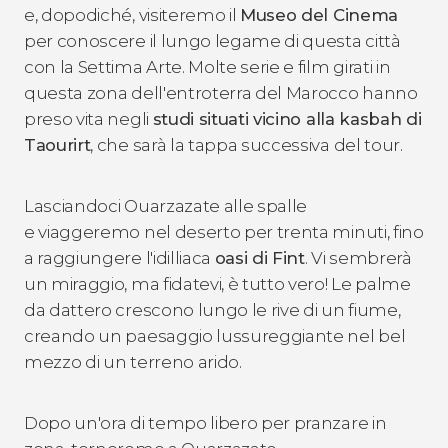
e, dopodiché, visiteremo il
Museo del Cinema
per conoscere il lungo legame di questa città
con la Settima Arte. Molte serie e film girati in
questa zona dell'entroterra del Marocco hanno
preso vita negli
studi situati vicino alla kasbah di
Taourirt
, che sarà la tappa successiva del tour.
Lasciandoci Ouarzazate alle spalle
e viaggeremo nel deserto per trenta minuti, fino
a raggiungere l'idilliaca
oasi di Fint
. Vi sembrerà
un miraggio, ma fidatevi, è tutto vero! Le palme
da dattero crescono lungo le rive di un fiume,
creando un paesaggio lussureggiante nel bel
mezzo di un terreno arido.
Dopo un'ora di tempo libero per pranzare in