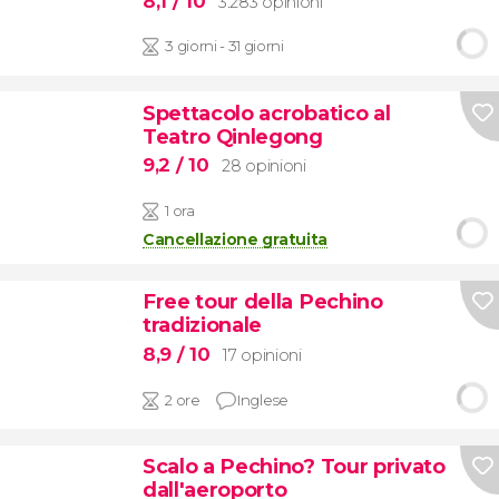
8,1
/ 10
3.283 opinioni
3 giorni - 31 giorni
Spettacolo acrobatico al
Teatro Qinlegong
9,2
/ 10
28 opinioni
1 ora
Cancellazione gratuita
Free tour della Pechino
tradizionale
8,9
/ 10
17 opinioni
2 ore
Inglese
Scalo a Pechino? Tour privato
dall'aeroporto