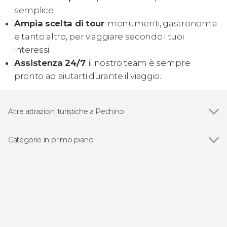
semplice.
Ampia scelta di tour
: monumenti, gastronomia
e tanto altro, per viaggiare secondo i tuoi
interessi.
Assistenza 24/7
: il nostro team è sempre
pronto ad aiutarti durante il viaggio.
Altre attrazioni turistiche a Pechino
Grande muraglia cinese
Categorie in primo piano
Vedi
Visite guidate e free tour
Escursioni di un giorno da Pechino
Biglietti