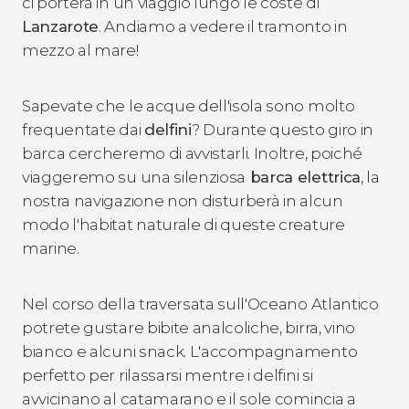
ci porterà in un viaggio lungo le coste di
Lanzarote
. Andiamo a vedere il tramonto in
mezzo al mare!
Sapevate che le acque dell'isola sono molto
frequentate dai
delfini
? Durante questo giro in
barca cercheremo di avvistarli. Inoltre, poiché
viaggeremo su una silenziosa
barca elettrica
, la
nostra navigazione non disturberà in alcun
modo l'habitat naturale di queste creature
marine.
Nel corso della traversata sull'Oceano Atlantico
potrete gustare bibite analcoliche, birra, vino
bianco e alcuni snack. L'accompagnamento
perfetto per rilassarsi mentre i delfini si
avvicinano al catamarano e il sole comincia a