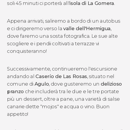
soli 45 minuti ci porterà all'
isola di La Gomera
.
Appena arrivati, saliremo a bordo di un autobus
e ci dirigeremo verso la
valle dell'Hermigua
,
dove faremo una sosta fotografica. Le sue alte
scogliere e i pendii coltivati a terrazze vi
conquisteranno!
Successivamente, continueremo l'escursione
andando al
Caserío de Las Rosas
, situato nel
comune di
Agulo
, dove gusteremo un
delizioso
pranzo
che includerà tra le due e le tre portate
più un dessert, oltre a pane, una varietà di salse
canarie dette "mojos" e acqua o vino. Buon
appetito!