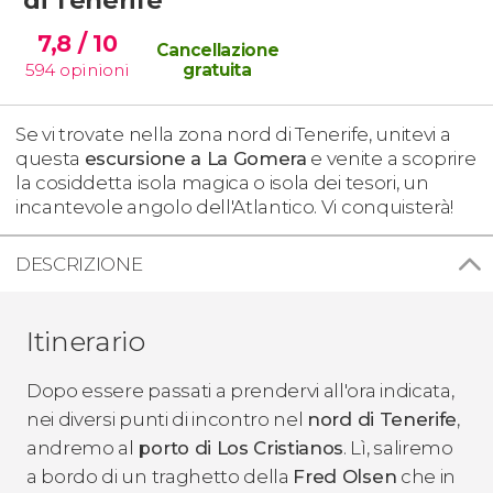
7,8
/ 10
Cancellazione
594
opinioni
gratuita
Se vi trovate nella zona nord di Tenerife, unitevi a
questa
escursione a La Gomera
e venite a scoprire
la cosiddetta isola magica o isola dei tesori, un
incantevole angolo dell'Atlantico. Vi conquisterà!
DESCRIZIONE
Itinerario
Dopo essere passati a prendervi all'ora indicata,
nei diversi punti di incontro nel
nord di Tenerife
,
andremo al
porto di Los Cristianos
. Lì, saliremo
a bordo di un traghetto della
Fred Olsen
che in