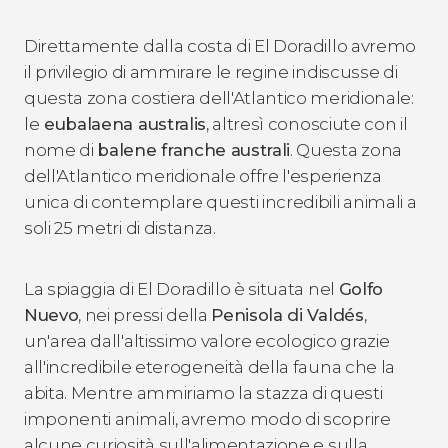
Direttamente dalla costa di El Doradillo avremo
il privilegio di ammirare le regine indiscusse di
questa zona costiera dell'Atlantico meridionale:
le
eubalaena australis
, altresì conosciute con il
nome di
balene franche australi
. Questa zona
dell'Atlantico meridionale offre l'esperienza
unica di contemplare questi incredibili animali a
soli 25 metri di distanza.
La spiaggia di El Doradillo è situata nel
Golfo
Nuevo
, nei pressi della
Penisola di Valdés
,
un'area dall'altissimo valore ecologico grazie
all'incredibile eterogeneità della fauna che la
abita. Mentre ammiriamo la stazza di questi
imponenti animali, avremo modo di scoprire
alcune curiosità sull'alimentazione e sulla