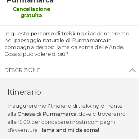
Cancellazione
gratuita
In questo
percorso di trekking
ci addentreremo
nel
paesaggio naturale di Purmamarca
in
compagnia dei tipici lama da soma delle Ande.
Cosa si può volere di più?
DESCRIZIONE
Itinerario
Inaugureremo l'itinerario di trekking di fronte
alla
Chiesa di Purmamarca
, dove ci troveremo
alle 15:00 per conoscere i nostri compagni
d'avventura: i
lama andimi da soma
!