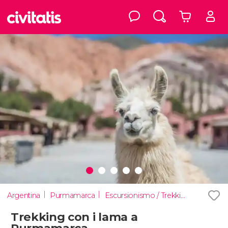
Argentina
Purmamarca
Escursionismo / Trekking
Trekking con i lama a
Purmamarca