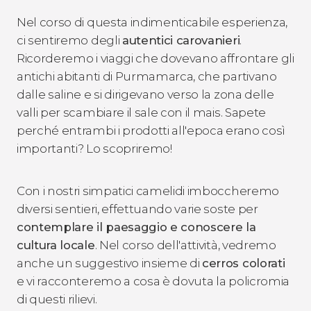
Nel corso di questa indimenticabile esperienza,
ci sentiremo degli
autentici carovanieri
.
Ricorderemo i viaggi che dovevano affrontare gli
antichi abitanti di Purmamarca, che partivano
dalle saline e si dirigevano verso la zona delle
valli per scambiare il sale con il mais. Sapete
perché entrambi i prodotti all'epoca erano così
importanti? Lo scopriremo!
Con i nostri simpatici camelidi imboccheremo
diversi sentieri, effettuando varie soste per
contemplare il paesaggio e conoscere la
cultura locale
. Nel corso dell'attività, vedremo
anche un suggestivo insieme di
cerros colorati
e vi racconteremo a cosa è dovuta la policromia
di questi rilievi.