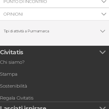
PUNTO DI INCONTRO
OPINIONI
Tipi di attività a Purmamarca
Vedi
Escursionismo / Trekking
Escursioni di un giorno
Civitatis
Chi siamo?
Stampa
Sostenibilità
Regala Civitatis
Lasciati ispirare