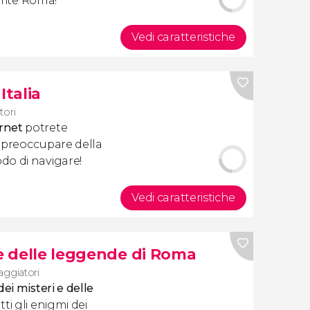
prite Roma!
Vedi caratteristiche
Italia
tori
rnet
potrete
vi preoccupare della
do di navigare!
Vedi caratteristiche
 e delle leggende di Roma
iaggiatori
dei misteri e delle
tti gli enigmi dei