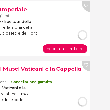
 Imperiale
iatori
to
free tour della
ella storia della
l Colosseo e del Foro
Vedi caratteristiche
r i Musei Vaticani e la Cappella
Cancellazione gratuita
atori
i Vaticani e la
re al massimo il
ando le code