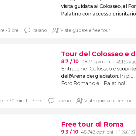
visita guidata al Colosseo, al 
Palatino
con accesso prioritario
re - 3 ore
Italiano
Visite guidate e free tour
Tour del Colosseo e de
8,7
/ 10
2.877 opinioni
45.135 via
Entrate nel Colosseo e
scoprite
dell'Arena dei gladiatori
. In più
Foro Romano e il Palatino!
re e 30 minuti - 3 ore
Italiano
Visite guidate e free tour
Free tour di Roma
9,3
/ 10
48.748 opinioni
1.296.123