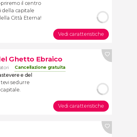
priremo il centro
 della capitale
della Città Eterna!
Vedi caratteristiche
del Ghetto Ebraico
Cancellazione gratuita
atori
astevere e del
atevi sedurre
capitale.
Vedi caratteristiche