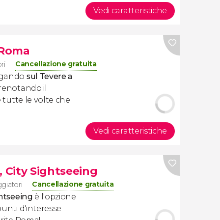
Vedi caratteristiche
a Roma
Cancellazione gratuita
ri
vigando
sul Tevere a
Prenotando il
e tutte le volte che
Vedi caratteristiche
, City Sightseeing
Cancellazione gratuita
ggiatori
ghtseeing
è l'opzione
punti d'interesse