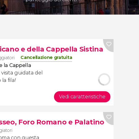
icano e della Cappella Sistina
Cancellazione gratuita
ggiatori
 e
la
Cappella
visita guidata del
a fila!
Vedi caratteristiche
osseo, Foro Romano e Palatino
giatori
Roma con questa