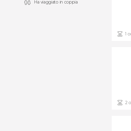
Ha viaggiato in coppia
1 o
2 