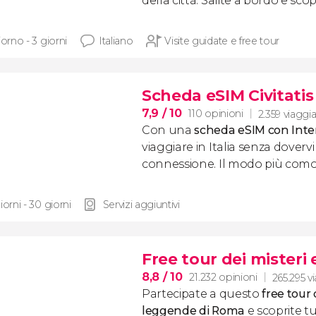
della città. Salite a bordo e sco
iorno - 3 giorni
Italiano
Visite guidate e free tour
Scheda eSIM Civitatis 
7,9
/ 10
110 opinioni
2.359 viaggia
Con una
scheda eSIM con Inte
viaggiare in Italia senza dover
connessione. Il modo più como
iorni - 30 giorni
Servizi aggiuntivi
Free tour dei misteri
8,8
/ 10
21.232 opinioni
265.295 v
Partecipate a questo
free tour 
leggende di Roma
e scoprite tu