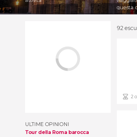
attività
viaggiat
questa 
92 escu
2 o
ULTIME OPINIONI
Tour della Roma barocca