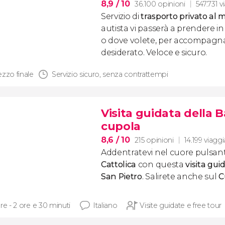
8,9
/ 10
36.100 opinioni
547.731 v
Servizio di
trasporto privato al 
autista vi passerà a prendere in
o dove volete, per accompagnarv
desiderato. Veloce e sicuro.
ezzo finale
Servizio sicuro, senza contrattempi
Visita guidata della Ba
cupola
8,6
/ 10
215 opinioni
14.199 viaggi
Addentratevi nel cuore pulsan
Cattolica
con questa
visita gui
San Pietro
. Salirete anche sul
C
re - 2 ore e 30 minuti
Italiano
Visite guidate e free tour