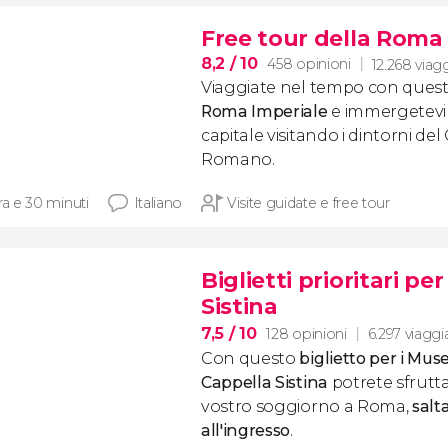
Free tour della Roma
8,2
/ 10
458 opinioni
12.268 viagg
Viaggiate nel tempo con ques
Roma Imperiale
e immergetevi n
capitale visitando i dintorni de
Romano.
ra e 30 minuti
Italiano
Visite guidate e free tour
Biglietti prioritari pe
Sistina
7,5
/ 10
128 opinioni
6.297 viaggi
Con questo
biglietto per i Muse
Cappella Sistina
potrete sfrutta
vostro soggiorno a Roma,
salt
all'ingresso
.