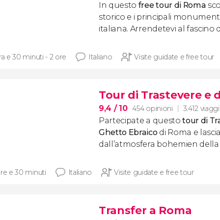
In questo
free tour di Roma
sco
storico e i principali monumenti
italiana. Arrendetevi al fascino 
ra e 30 minuti - 2 ore
Italiano
Visite guidate e free tour
Tour di Trastevere e 
9,4
/ 10
454 opinioni
3.412 viaggi
Partecipate a questo
t
our di Tr
Ghetto Ebraico
di Roma e lasci
dall’atmosfera bohemien della 
ore e 30 minuti
Italiano
Visite guidate e free tour
Transfer a Roma