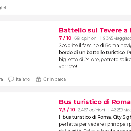
lietti
Battello sul Tevere 
7
/ 10
619 opinioni
9.345 viaggiato
Scoprite il fascino di Roma na
bordo di un battello turistico
. 
biglietto di 24 ore, potrete salir
vorrete!
ra
Italiano
Giri in barca
Bus turistico di Roma
7,3
/ 10
2.467 opinioni
46.259 via
Il
bus turistico di Roma
, City Si
perfetta per vedere i principali 