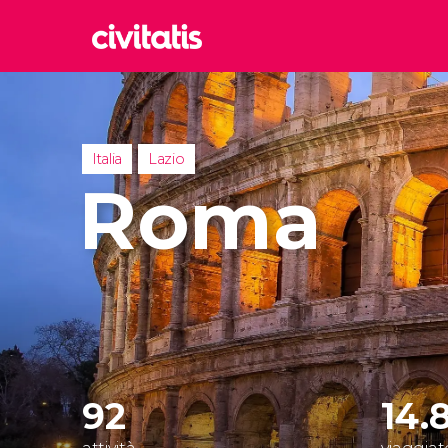
Rom
Italia
Lond
Italia
Lazio
Regno 
Roma
Edim
Regno 
Marr
Maroc
Istan
Turchia
92
14.