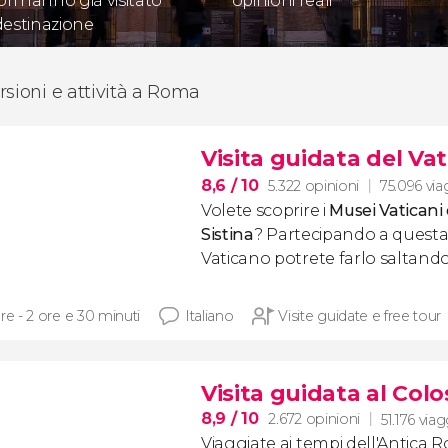
ori hanno già visitato
opinioni reali
destinazione
rsioni e attività a Roma
Visita guidata del Vat
8,6
/ 10
5.322 opinioni
75.096 via
Volete scoprire i
Musei Vaticani
Sistina
?
Partecipando a questa 
Vaticano potrete farlo saltando l
re - 2 ore e 30 minuti
Italiano
Visite guidate e free tour
Visita guidata al Col
8,9
/ 10
2.672 opinioni
51.176 viag
Viaggiate ai tempi
dell'Antica 