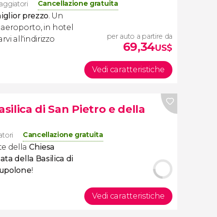
Cancellazione gratuita
iaggiatori
miglior prezzo
. Un
 aeroporto, in hotel
per auto a partire da
i all'indirizzo
69,34
US$
Vedi caratteristiche
silica di San Pietro e della
Cancellazione gratuita
atori
te della
Chiesa
data della Basilica di
upolone
!
Vedi caratteristiche