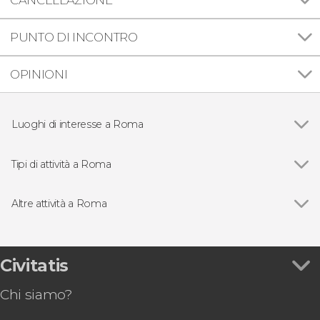
PUNTO DI INCONTRO
OPINIONI
Luoghi di interesse a Roma
Vedi
Pantheon
Piazza Navona
Tipi di attività a Roma
Piazza di Spagna
Vedi
Visite guidate e tour di Roma
Fontana di Trevi
Free tour di Roma
Altre attività a Roma
Colosseo
Biglietti per le attrazioni di Roma
Vedi
Battello sul Tevere a Roma
Foro Romano
Autobus turistico a Roma
Tour dello Stadio Olimpico di Roma
Musei Vaticani e Cappella Sistina
Escursioni di un giorno da Roma
Tour dei sotterranei di Via Appia e della
Civitatis
Campo de' Fiori
Shuttle bus da Fiumicino e Ciampino
Caffarella
Terme di Caracalla
Gastronomia ed enoturismo a Roma
Chi siamo?
Caccia al tesoro: Angeli e Demoni, sulle tracce
Castel Sant'Angelo
Concerti d'Opera a Roma
degli Illuminati
Musei Capitolini