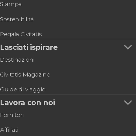
Stampa
Crociera con aperitivo sul Tevere
Trastevere
Autobus tra Civitavecchia e l'aeroporto di
Galleria Borghese
Fiumicino
Sostenibilità
Basilica di San Pietro
Pub crawl di Roma
Biglietti per la Basilica di Santa Maria Maggiore
Regala Civitatis
con audioguida
Lasciati ispirare
Offerta: Vaticano + Colosseo, Foro e Palatino
Autobus turistico di Roma, Bug Bus
Destinazioni
Civitatis Magazine
Guide di viaggio
Lavora con noi
Fornitori
Affiliati