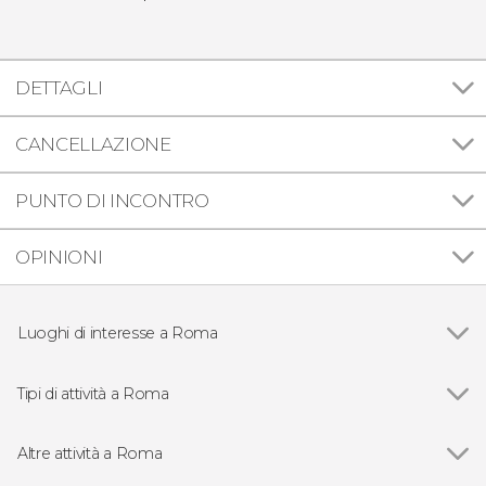
DETTAGLI
CANCELLAZIONE
PUNTO DI INCONTRO
OPINIONI
Luoghi di interesse a Roma
Vedi
Pantheon
Piazza Navona
Tipi di attività a Roma
Piazza di Spagna
Vedi
Visite guidate e tour di Roma
Fontana di Trevi
Free tour di Roma
Altre attività a Roma
Colosseo
Biglietti per le attrazioni di Roma