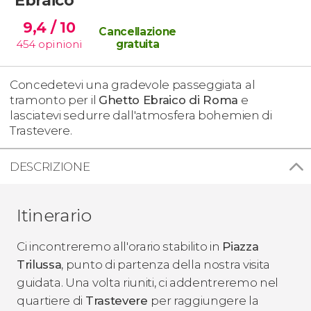
9,4
/ 10
Cancellazione
454
opinioni
gratuita
Concedetevi una gradevole passeggiata al
tramonto per il
Ghetto Ebraico di
Roma
e
lasciatevi sedurre dall'atmosfera bohemien di
Trastevere.
DESCRIZIONE
Itinerario
Ci incontreremo all'orario stabilito in
Piazza
Trilussa
, punto di partenza della nostra visita
guidata. Una volta riuniti, ci addentreremo nel
quartiere di
Trastevere
per raggiungere la