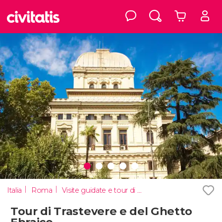
Italia
Roma
Visite guidate e tour di Roma
Tour di Trastevere e del Ghetto
Ebraico