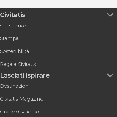
Vedi
Battello sul Tevere a Roma
Foro Romano
Autobus turistico a Roma
Tour dello Stadio Olimpico di Roma
Musei Vaticani e Cappella Sistina
Escursioni di un giorno da Roma
Tour dei sotterranei di Via Appia e della
Civitatis
Campo de' Fiori
Shuttle bus da Fiumicino e Ciampino
Caffarella
Terme di Caracalla
Gastronomia ed enoturismo a Roma
Chi siamo?
Caccia al tesoro: Angeli e Demoni, sulle tracce
Castel Sant'Angelo
Concerti d'Opera a Roma
degli Illuminati
Musei Capitolini
Stampa
Crociera con aperitivo sul Tevere
Trastevere
Autobus tra Civitavecchia e l'aeroporto di
Galleria Borghese
Fiumicino
Sostenibilità
Basilica di San Pietro
Pub crawl di Roma
Biglietti per la Basilica di Santa Maria Maggiore
Regala Civitatis
con audioguida
Lasciati ispirare
Offerta: Vaticano + Colosseo, Foro e Palatino
Autobus turistico di Roma, Bug Bus
Destinazioni
Civitatis Magazine
Guide di viaggio