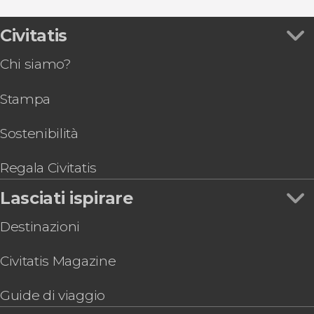
Giro in barca al Palazzo di Hellbrunn + Giochi
d'acqua
Civitatis
Giro in barca a Salisburgo
Chi siamo?
Stampa
Sostenibilità
Regala Civitatis
Lasciati ispirare
Destinazioni
Civitatis Magazine
Guide di viaggio