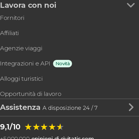
Lavora con noi
Fornitori
Affiliati
Agenzie viaggi
Integrazioni e API
Novità
Alloggi turistici
Opportunità di lavoro
Assistenza
A disposizione 24 / 7
★★★★★
★★★★★
9,1/10
+
5.000.000
opinioni di civitatis.com