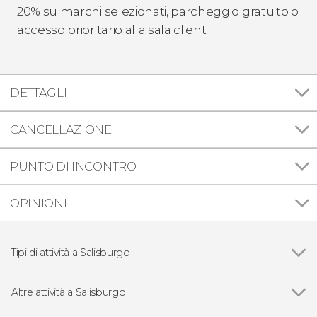
20% su marchi selezionati, parcheggio gratuito o
accesso prioritario alla sala clienti.
DETTAGLI
CANCELLAZIONE
PUNTO DI INCONTRO
OPINIONI
Tipi di attività a Salisburgo
Vedi
Visite guidate a Salisburgo
Escursioni di un giorno a Salisburgo
Altre attività a Salisburgo
Concerti a Salisburgo
Vedi
Salzburg Card