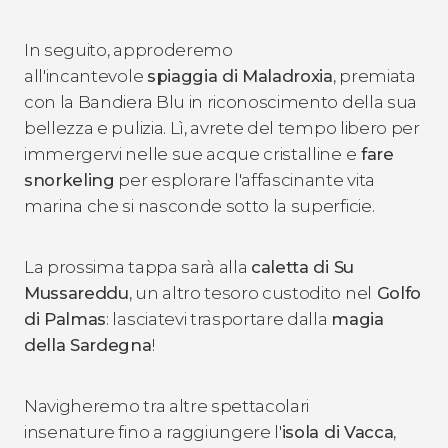
In seguito, approderemo
all'incantevole
spiaggia di Maladroxia
, premiata
con la Bandiera Blu in riconoscimento della sua
bellezza e pulizia. Lì, avrete del tempo libero per
immergervi nelle sue acque cristalline e
fare
snorkeling
per esplorare l'affascinante vita
marina che si nasconde sotto la superficie.
La prossima tappa sarà alla
caletta di Su
Mussareddu
, un altro tesoro custodito nel
Golfo
di Palmas
: lasciatevi trasportare dalla
magia
della Sardegna
!
Navigheremo tra altre spettacolari
insenature fino a raggiungere l'
isola di Vacca
,