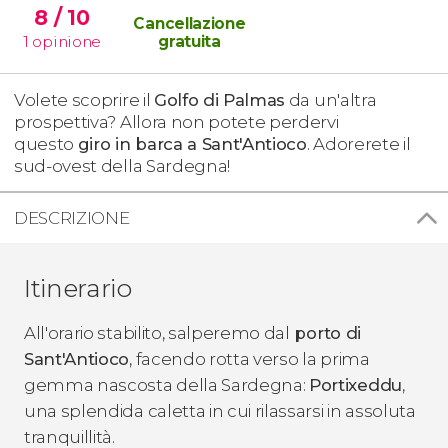
8
/ 10
Cancellazione
1
opinione
gratuita
Volete scoprire il
Golfo di Palmas
da un'altra
prospettiva? Allora non potete perdervi
questo
giro in barca a Sant'Antioco
. Adorerete il
sud-ovest della Sardegna!
DESCRIZIONE
Itinerario
All'orario stabilito, salperemo dal
porto di
Sant'Antioco
, facendo rotta verso la prima
gemma nascosta della Sardegna:
Portixeddu
,
una splendida caletta in cui rilassarsi in assoluta
tranquillità.