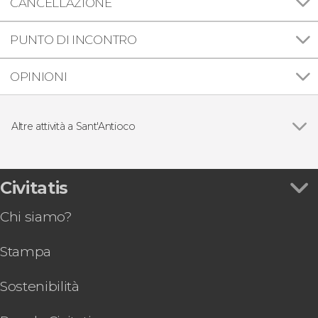
CANCELLAZIONE
PUNTO DI INCONTRO
OPINIONI
Altre attività a Sant'Antioco
Vedi
Tour di Sant’Antioco e Calasetta
Tour di Sant'Antioco in kayak
Giro in barca all'isola di San Pietro o Masua
Civitatis
Chi siamo?
Stampa
Sostenibilità