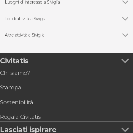
Luoghi di interesse a Siviglia
Vedi
Cattedrale di Siviglia
Plaza de España di Siviglia
Tipi di attività a Siviglia
Alcázar di Siviglia
Vedi
Visite guidate e tour di Siviglia
Archivio delle Indie di Siviglia
Free tour a Siviglia
Altre attività a Siviglia
Barrio Santa Cruz di Siviglia
Biglietti a Siviglia
Vedi
Tour dell'Alcázar, della Cattedrale e della Giralda
Barrio Triana a Siviglia
Flamenco a Siviglia
Biglietti per le Setas de Sevilla
Municipio di Siviglia
Escursioni di un giorno a Siviglia
Escursione all'Alhambra di Granada e ai Palazzi
Civitatis
Chiesa del Divino Salvador
Gite in barca a Siviglia
Nasridi
Autobus turistico a Siviglia
Chi siamo?
Escursione al Caminito del Rey
Degustazioni e tour delle tapas a Siviglia
Tour dello stadio Ramón Sánchez-Pizjuán
Stampa
Tour di Siviglia in bicicletta
Biglietti per l'Alcázar, la Cattedrale e la Giralda
con audioguida
Sostenibilità
Visita guidata del Palacio de las Dueñas e la Casa
de Pilatos
Regala Civitatis
Biglietti per il Palacio de Dueñas con audioguida
Lasciati ispirare
Paddle surf sul fiume Guadalquivir