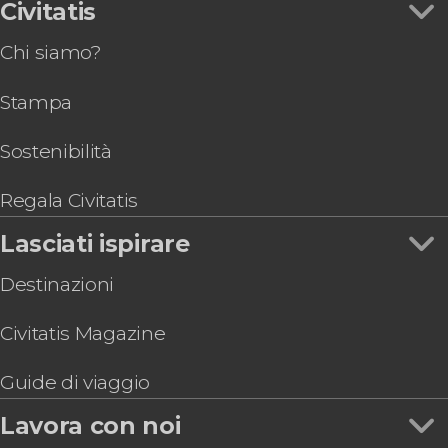
Autobus turistico di Stoccolma
Civitatis
Tour privato del Museo Vasa
Chi siamo?
Tour gastronomico di Stoccolma
Sauna privata nell'arcipelago di Stoccolma
Stampa
Biglietti per il Museo Fotografiska di Stoccolma
Tour del lago Mälaren in kayak
Pub Crawl di Stoccolma
Sostenibilità
Corso di pattinaggio sul ghiaccio a Stoccolma
Regala Civitatis
Lasciati ispirare
Destinazioni
Civitatis Magazine
Guide di viaggio
Lavora con noi