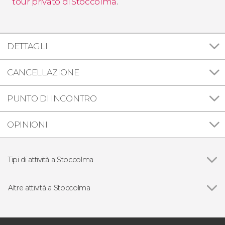
tour privato di Stoccolma
.
DETTAGLI
CANCELLAZIONE
PUNTO DI INCONTRO
OPINIONI
Tipi di attività a Stoccolma
Vedi
Visite guidate e tour a Stoccolma
Free tour a Stoccolma
Altre attività a Stoccolma
Giri in barca a Stoccolma
Vedi
Visita guidata del Museo Vasa
Escursioni di un giorno da Stoccolma
Go City: Stockholm All-Inclusive Pass