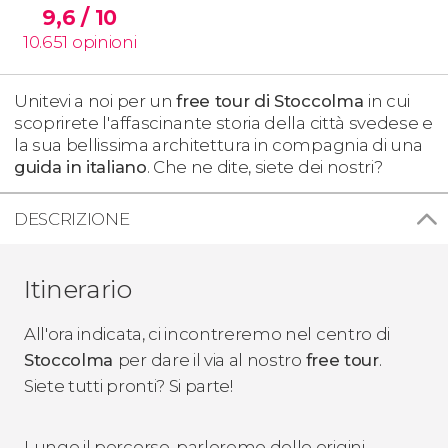
9,6
/ 10
10.651
opinioni
Unitevi a noi per un
free tour di Stoccolma
in cui
scoprirete l'affascinante storia della città svedese e
la sua bellissima architettura in compagnia di una
guida in italiano
. Che ne dite, siete dei nostri?
DESCRIZIONE
Itinerario
All'ora indicata, ci incontreremo nel centro di
Stoccolma
per dare il via al nostro
free tour
.
Siete tutti pronti? Si parte!
Lungo il percorso, parleremo delle origini