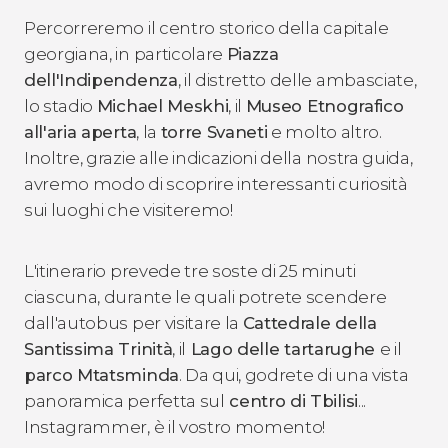
Percorreremo il centro storico della capitale
georgiana, in particolare
Piazza
dell'Indipendenza
, il distretto delle ambasciate,
lo stadio
Michael Meskhi
, il
Museo Etnografico
all'aria aperta
, la
torre Svaneti
e molto altro.
Inoltre, grazie alle indicazioni della nostra guida,
avremo modo di scoprire interessanti curiosità
sui luoghi che visiteremo!
L'itinerario prevede tre soste di 25 minuti
ciascuna, durante le quali potrete scendere
dall'autobus per visitare la
Cattedrale della
Santissima Trinità
, il
Lago delle tartarughe
e il
parco Mtatsminda
. Da qui, godrete di una vista
panoramica perfetta sul
centro di Tbilisi
...
Instagrammer, è il vostro momento!