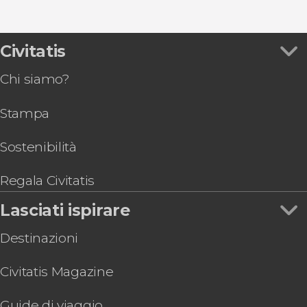
Vedi
Tour della Cachezia con degustazione di vino
Corso di cucina georgiana
Autobus turistico di Tbilisi
Civitatis
Spettacolo di danza tradizionale con cena
Chi siamo?
Autobus e battello turistico di Tbilisi + Mtskheta
Giro in barca a Tbilisi
Stampa
Tour privato della Tbilisi alternativa
Pub Crawl di Tbilisi
Sostenibilità
Regala Civitatis
Lasciati ispirare
Destinazioni
Civitatis Magazine
Guide di viaggio