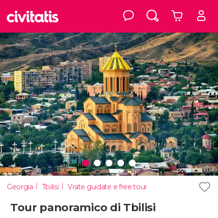
Georgia
Tbilisi
Visite guidate e free tour
Tour panoramico di Tbilisi