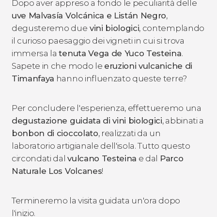
Dopo aver appreso a fondo le peculiarità delle
uve Malvasía Volcánica e Listán Negro
,
degusteremo due
vini biologici
, contemplando
il curioso paesaggio dei vigneti in cui si trova
immersa la
tenuta Vega de Yuco Testeina
.
Sapete in che modo le
eruzioni vulcaniche di
Timanfaya
hanno influenzato queste terre?
Per concludere l'esperienza, effettueremo una
degustazione guidata di vini biologici
, abbinati a
bonbon di cioccolato
, realizzati da un
laboratorio artigianale dell'isola. Tutto questo
circondati dal
vulcano Testeina
e dal
Parco
Naturale Los Volcanes
!
Termineremo la visita guidata un'ora dopo
l'inizio.