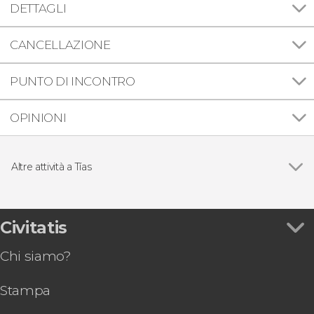
DETTAGLI
CANCELLAZIONE
PUNTO DI INCONTRO
OPINIONI
Altre attività a Tías
Vedi
Tour dei vigneti del vulcano Guardilama +
Degustazione nelle Cantine Rubicón
Visita guidata della casa di José Saramago
Civitatis
Chi siamo?
Stampa