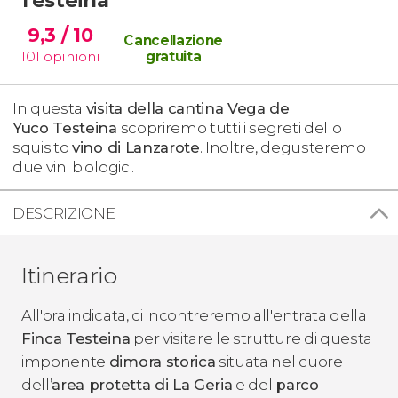
9,3
/ 10
Cancellazione
101
opinioni
gratuita
In questa
visita della cantina Vega de
Yuco Testeina
scopriremo tutti i segreti dello
squisito
vino di Lanzarote
. Inoltre, degusteremo
due vini biologici.
DESCRIZIONE
Itinerario
All'ora indicata, ci incontreremo all'entrata della
Finca Testeina
per visitare le strutture di questa
imponente
dimora storica
situata nel cuore
dell’
area protetta di La Geria
e del
parco