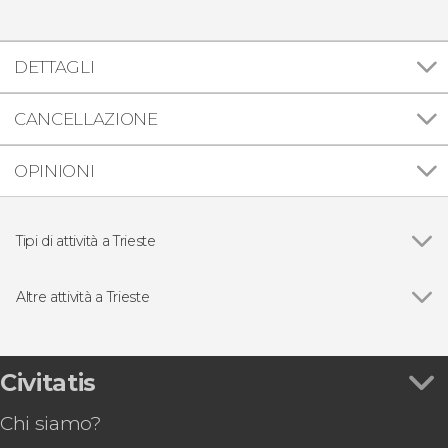
DETTAGLI
CANCELLAZIONE
OPINIONI
Tipi di attività a Trieste
Vedi
Visite guidate e free tour
Escursioni di un giorno
Altre attività a Trieste
Gastronomia ed enoturismo
Vedi
Tour enogastronomico dell'Istria
Tour gastronomico di Trieste
Civitatis
Chi siamo?