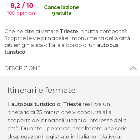
8,2
/ 10
Cancellazione
180
opinioni
gratuita
Che ne dite di visitare
Trieste
in tutta comodità?
Scoprite le vie principali e i monumenti della città
più enigmatica d'Italia a bordo di un
autobus
turistico
!
DESCRIZIONE
Itinerari e fermate
L'
autobus turistico di Trieste
realizza un
itinerario di 75 minuti che vi condurrà alla
scoperta dei principali luoghi di interesse della
città. Durante il percorso, ascolterete una serie
di
spiegazioni registrate in italiano
relative ai