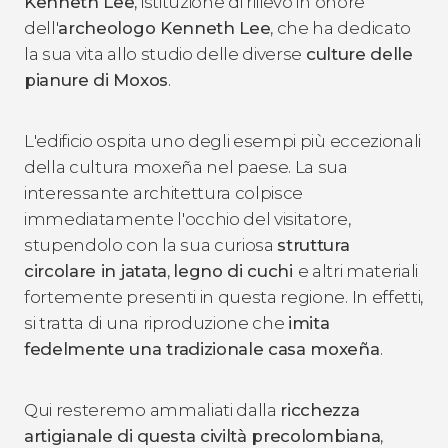
Kenneth Lee
, istituzione di rilievo in onore
dell'
archeologo Kenneth Lee
, che ha dedicato
la sua vita allo studio delle diverse
culture delle
pianure di Moxos
.
L'edificio ospita uno degli esempi più eccezionali
della cultura moxeña nel paese. La sua
interessante architettura colpisce
immediatamente l'occhio del visitatore,
stupendolo con la sua curiosa
struttura
circolare in jatata
,
legno di cuchi
e altri materiali
fortemente presenti in questa regione. In effetti,
si tratta di una riproduzione che
imita
fedelmente una tradizionale casa moxeña
.
Qui resteremo ammaliati dalla
ricchezza
artigianale di questa civiltà precolombiana
,