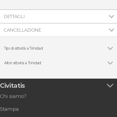
DETTAGLI
CANCELLAZIONE
Tipi di attività a Trinidad
Vedi
Visite guidate e free tour
Escursioni di un giorno
Altre attività a Trinidad
Vedi
Tour dell'Area Protetta Ibare-Mamoré
Birdwatching a Gran Mojos
Escursione a San Ignacio de Moxos
Civitatis
Visita guidata del Museo Ittico del Beni
Chi siamo?
Festival di Ichapekene di 2 o 3 giorni a San
Ignacio de Moxos
Stampa