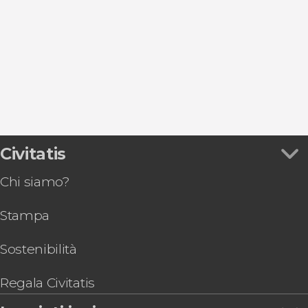
Free tour a Valencia
Biglietti per le attrazioni di Valencia
Escursioni di un giorno a Valencia
Giri in barca a Valencia
Civitatis
Chi siamo?
Stampa
Sostenibilità
Regala Civitatis