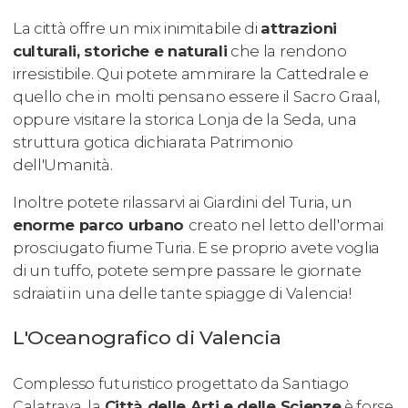
La città offre un mix inimitabile di
attrazioni
culturali, storiche e naturali
che la rendono
irresistibile. Qui potete ammirare la Cattedrale e
quello che in molti pensano essere il Sacro Graal,
oppure visitare la storica Lonja de la Seda, una
struttura gotica dichiarata Patrimonio
dell'Umanità.
Inoltre potete rilassarvi ai Giardini del Turia, un
enorme parco urbano
creato nel letto dell'ormai
prosciugato fiume Turia. E se proprio avete voglia
di un tuffo, potete sempre passare le giornate
sdraiati in una delle tante spiagge di Valencia!
L'Oceanografico di Valencia
Complesso futuristico progettato da Santiago
Città delle Arti e delle Scienze
Calatrava, la
è forse