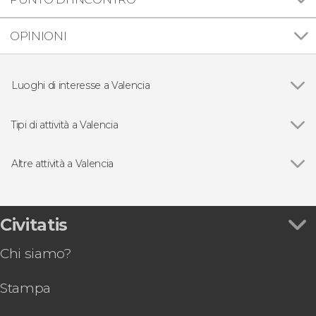
OPINIONI
Luoghi di interesse a Valencia
Ciudad de las Artes y las Ciencias
Tipi di attività a Valencia
Vedi
Visite guidate e tour a Valencia
Free tour a Valencia
Altre attività a Valencia
Biglietti per le attrazioni di Valencia
Vedi
Tour dello stadio Mestalla
Escursioni di un giorno a Valencia
Escursione all'Albufera
Giri in barca a Valencia
Biglietti per il Bioparc Valencia
Civitatis
Spettacolo di flamenco al tablao Palosanto
Chi siamo?
Autobus turistico di Valencia
Giro in bici nella Città delle Arti e delle Scienze
Stampa
Escursione all'isola di Tabarca
Valencia Tourist Card