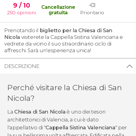
9
/ 10
Cancellazione
250
opinioni
gratuita
Prioritario
Prenotando il
biglietto per la Chiesa di San
Nicola
visiterete la Cappella Sistina Valenciana e
vedrete da vicino il suo straordinario ciclo di
affreschi. Sarà un'esperienza unica!
DESCRIZIONE
Perché visitare la Chiesa di San
Nicola?
La
Chiesa di San Nicola
è uno dei tesori
architettonici di Valencia, a cui è dato
l'appellativo di "
Cappella Sistina Valenciana
" per
la sua bellissima volta affrescata. Edificata nella