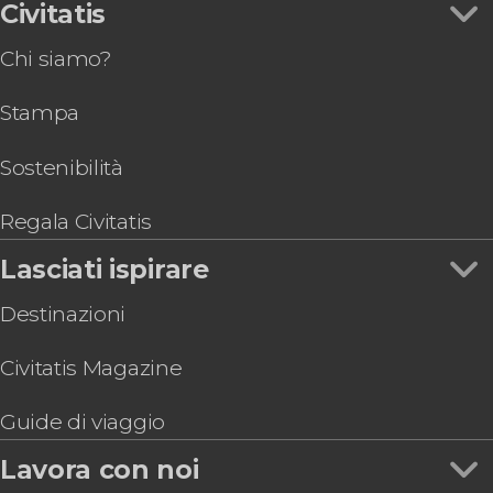
Escursione all'Albufera
Civitatis
Biglietti per il Bioparc Valencia
Chi siamo?
Spettacolo di flamenco al tablao Palosanto
Autobus turistico di Valencia
Stampa
Giro in bici nella Città delle Arti e delle Scienze
Escursione all'isola di Tabarca
Valencia Tourist Card
Sostenibilità
Hard Rock Cafe Valencia con accesso prioritario
Regala Civitatis
Lasciati ispirare
Destinazioni
Civitatis Magazine
Guide di viaggio
Lavora con noi