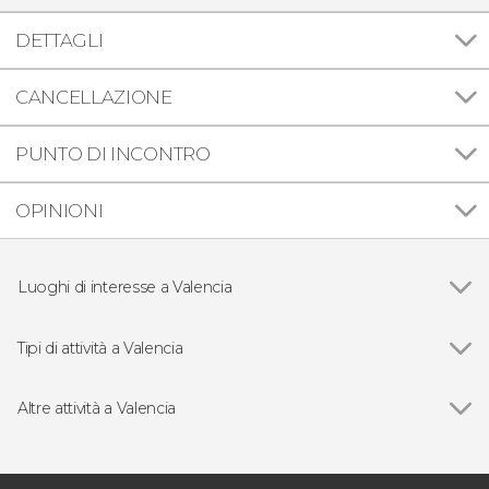
DETTAGLI
CANCELLAZIONE
PUNTO DI INCONTRO
OPINIONI
Luoghi di interesse a Valencia
Ciudad de las Artes y las Ciencias
Tipi di attività a Valencia
Vedi
Visite guidate e tour a Valencia
Free tour a Valencia
Altre attività a Valencia
Biglietti per le attrazioni di Valencia
Vedi
Tour dello stadio Mestalla
Escursioni di un giorno a Valencia
Biglietti per la Chiesa di San Nicola
Giri in barca a Valencia