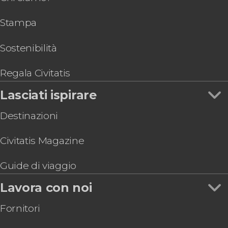
Spettacolo di flamenco al tablao Palosanto
Stampa
Giro in bici nella Città delle Arti e delle Scienze
Escursione all'isola di Tabarca
Biglietti per il Centro de Arte Hortensia Herrero
Sostenibilità
Cena con spettacolo di flamenco a Valencia
Regala Civitatis
Lasciati ispirare
Destinazioni
Civitatis Magazine
Guide di viaggio
Lavora con noi
Fornitori