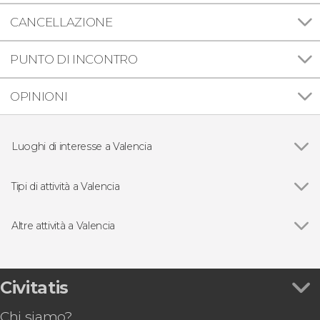
CANCELLAZIONE
PUNTO DI INCONTRO
OPINIONI
Luoghi di interesse a Valencia
Ciudad de las Artes y las Ciencias
Tipi di attività a Valencia
Vedi
Visite guidate e tour a Valencia
Free tour a Valencia
Altre attività a Valencia
Biglietti per le attrazioni di Valencia
Vedi
Tour dello stadio Mestalla
Escursioni di un giorno a Valencia
Biglietti per la Chiesa di San Nicola
Giri in barca a Valencia
Escursione all'Albufera
Civitatis
Biglietti per il Bioparc Valencia
Chi siamo?
Autobus turistico di Valencia