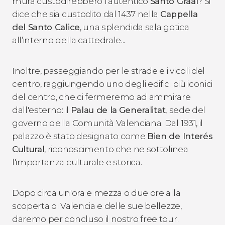
mura custodirebbero l'autentico
Santo Graal
? Si
dice che sia custodito dal 1437 nella
Cappella
del Santo Calice
, una splendida sala gotica
all’interno della cattedrale...
Inoltre, passeggiando per le strade e i vicoli del
centro, raggiungendo uno degli edifici più iconici
del centro, che ci fermeremo ad ammirare
dall'esterno: il
Palau de la
Generalitat
,
sede del
governo della Comunità Valenciana. Dal 1931, il
palazzo è stato designato come
Bien de Interés
Cultural
, riconoscimento che ne sottolinea
l'importanza culturale e storica.
Dopo circa un'ora e mezza o due ore alla
scoperta di Valencia e delle sue bellezze,
daremo per concluso il nostro free tour.