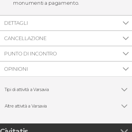
monumenti a pagamento.
DETTAGLI
CANCELLAZIONE
PUNTO DI INCONTRO
OPINIONI
Tipi di attività a Varsavia
Vedi
Visite guidate e tour a Varsavia
Free Tour a Varsavia
Altre attività a Varsavia
Escursioni di un giorno a Varsavia
Vedi
Concerto di pianoforte alla sala Fryderyk
Gastronomia ed enoturismo a Varsavia
Giro in barca tradizionale sul fiume Vistola
Concerto di pianoforte con musica di Chopin
Civitatis