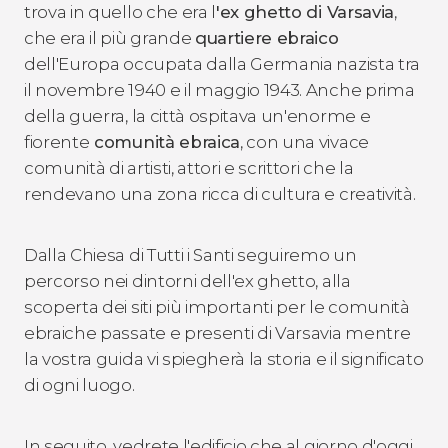
trova in quello che era l
'ex ghetto di Varsavia
,
che era il più grande
quartiere ebraico
dell'Europa occupata dalla Germania nazista tra
il novembre 1940 e il maggio 1943. Anche prima
della guerra, la città ospitava un'enorme e
fiorente
comunità ebraica
, con una vivace
comunità di artisti, attori e scrittori che la
rendevano una zona ricca di cultura e creatività.
Dalla Chiesa di Tutti i Santi seguiremo un
percorso nei dintorni dell'ex ghetto, alla
scoperta dei siti più importanti per le comunità
ebraiche passate e presenti di Varsavia mentre
la vostra guida vi spiegherà la storia e il significato
di ogni luogo.
In seguito, vedrete l'edificio che al giorno d'oggi