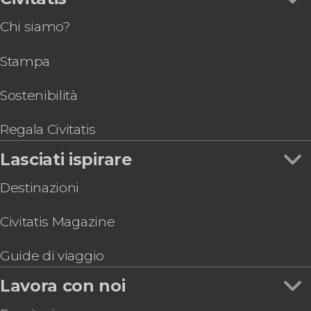
Giro in barca sul Vistola al tramonto con
Chi siamo?
bevanda
Autobus turistico di Varsavia
Stampa
Pub Crawl di Varsavia
Sostenibilità
Regala Civitatis
Lasciati ispirare
Destinazioni
Civitatis Magazine
Guide di viaggio
Lavora con noi