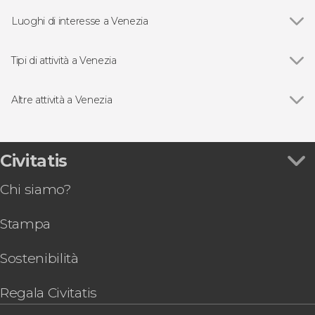
Luoghi di interesse a Venezia
Vedi
Palazzo Ducale
Basilica di San Marco
Tipi di attività a Venezia
Ponte dei Sospiri
Vedi
Escursioni di un giorno
Ponte di Rialto
Visite guidate e free tour
Altre attività a Venezia
Giri in barca
Vedi
Biglietti per il Palazzo di Ca' Rezzonico
Pass turistici
Biglietti per Maleficia
Concerto
Biglietti per il Teatro La Fenice
Civitatis
Gastronomia ed enoturismo
Visita guidata al Palazzo delle Prigioni di Venezia
Chi siamo?
Tour della Basilica di San Marco e del Palazzo
Ducale con biglietti
Stampa
Concerto delle Quattro Stagioni di Vivaldi nella
chiesa della Pietà
Palazzo Ducale e Basilica di San Marco + Visita in
Sostenibilità
vetreria
Biglietti per la Collezione Peggy Guggenheim
Regala Civitatis
Hard Rock Cafe Venezia con accesso prioritario