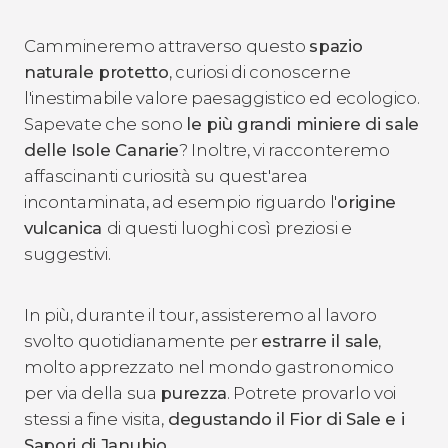
Cammineremo attraverso questo
spazio
naturale protetto
, curiosi di conoscerne
l'inestimabile valore paesaggistico ed ecologico.
Sapevate che sono
le più grandi miniere di sale
delle Isole Canarie
? Inoltre, vi racconteremo
affascinanti curiosità su quest'area
incontaminata, ad esempio riguardo l'
origine
vulcanica
di questi luoghi così preziosi e
suggestivi.
In più, durante il tour, assisteremo al lavoro
svolto quotidianamente per
estrarre il sale
,
molto apprezzato nel mondo gastronomico
per via della sua
purezza
. Potrete provarlo voi
stessi a fine visita,
degustando il Fior di Sale e i
Sapori di Janubio
.