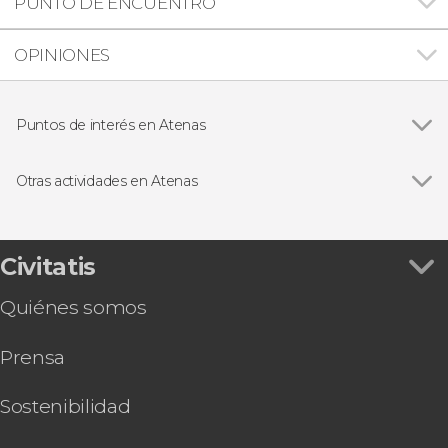
PUNTO DE ENCUENTRO
OPINIONES
Puntos de interés en Atenas
Ver todas
Templo de Zeus Olímpico
Acrópolis de Atenas
Otras actividades en Atenas
Ágora de Atenas
Ver todas
Excursión a Meteora
Excursión a Delfos
Tour por Atenas + Acrópolis y su Museo
Civitatis
Excursión de 2 días a Delfos y Meteora
Quiénes somos
Tour gastronómico por Atenas
Entrada al Museo de la Acrópolis
Prensa
Ferry entre Atenas y Mykonos
Athens Flex Pass
Free tour gastronómico por Atenas
Sostenibilidad
Entrada al Museo Arqueológico Nacional de