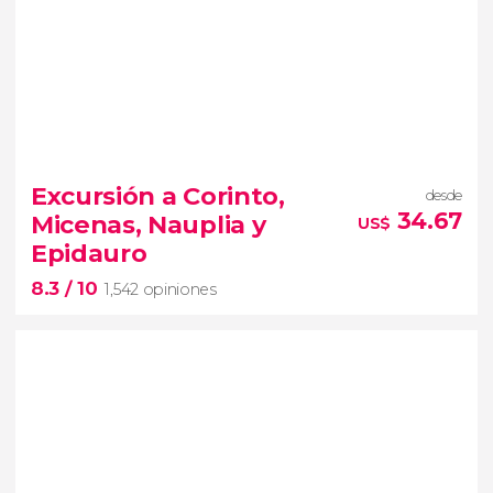
7.8


1,199 opiniones
Excursión a Corinto,
desde
autobús turístico al Cabo Sunión
34.67
Micenas, Nauplia y
US$
lugares más importantes para la mitología
Epidauro
griega
audioguía en español
8.3
/ 10
1,542 opiniones