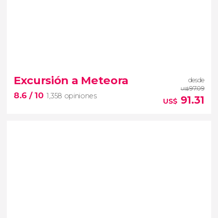
9.3


162 opiniones
Excursión a Meteora
desde
visita guiada por la Acrópolis
viaje
97.09
US$
8.6
/ 10
1,358 opiniones
en el tiempo hasta la Grecia Clásica
91.31
US$
8.6

