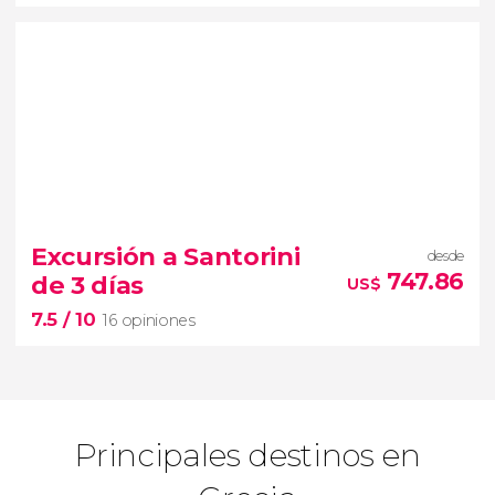
9.1


135 opiniones
Excursión a Santorini
desde
Grecia Clásica
excursión
747.86
de 3 días
US$
de 3 o 4 días por
Epidauro, Micenas, Olimpia y Delfos
7.5
/ 10
16 opiniones
Principales destinos en