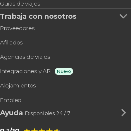
Guías de viajes
Olimpia
Stalida
Trabaja con nosotros
Kokkini Hani
Nea Makri
Proveedores
Zagori
Préveza
Afiliados
Anissaras
Ammoudara
Agencias de viajes
Gournes
Sani
Integraciones y API
Nuevo
Ioánina
Amorgos
Alojamientos
Uranópolis
Ágios Nikolaos
Empleo
Delfos
Karteros
Ayuda
Disponibles 24 / 7