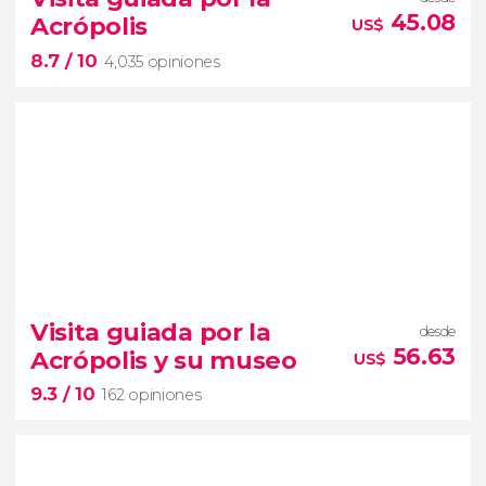
45.08
Acrópolis
US$
8.7
/ 10
4,035 opiniones
8.7


4,035 opiniones
visita guiada por la Acrópolis
Visita guiada por la
desde
templos griegos más
56.63
Acrópolis y su museo
US$
emblemáticos del mundo
9.3
/ 10
162 opiniones