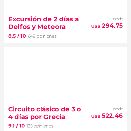
8.7


338 opiniones
Excursión de 2 días a
desde
ruta desde Atenas
Grecia
294.75
Delfos y Meteora
US$
Clásica
excursión de 4 días
8.5
/ 10
Epidauro, Micenas, Olimpia, Delfos y Meteora
648 opiniones
8.5


648 opiniones
Circuito clásico de 3 o
desde
522.46
4 días por Grecia
US$
uno de
9.1
/ 10
los paisajes más sorprendentes del planeta
135 opiniones