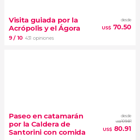
8.3


1,542 opiniones
Visita guiada por la
desde
70.50
Acrópolis y el Ágora
US$
Grecia Clásica
9
/ 10
viaje al pasado por la Argólida
431 opiniones
9


431 opiniones
visita por la Acrópolis y el Ágora
Paseo en catamarán
desde
origen de la civilización occidental
109.81
por la Caldera de
US$
80.91
US$
Santorini con comida