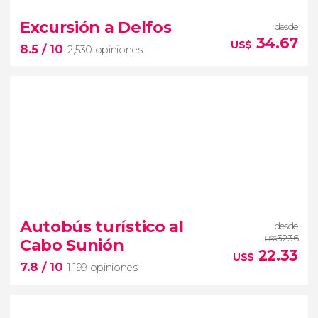


1,823 opiniones
Excursión a Delfos
desde
entrada a la Acrópolis de Atenas
34.67
US$
8.5
/ 10
2,530 opiniones
plan imprescindible
en la capital de Grecia
8.5


2,530 opiniones
excursión a Delfos desde
Autobús turístico al
desde
Atenas
una de las ciudades más
32.36
Cabo Sunión
US$
famosas del mundo antiguo
22.33
US$
7.8
/ 10
1,199 opiniones