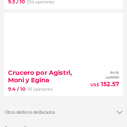
9.3
/ 10
204 opiniones
9.3


204 opiniones
paseo
Crucero por Agistri,
desde
en catamarán por la Caldera de Santorini con
161.82
Moni y Egina
US$
comida
bañaros en playas
152.57
US$
9.4
/ 10
paradisíacas
161 opiniones
Otros destinos destacados
Ver todas
Salónica