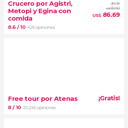
1,358 opiniones
Crucero por Agistri,
desde
escarpadas rocas
monasterios de
132.92
Metopi y Egina con
US$
Meteora
86.69
US$
comida
excursión
desde Atenas
8.6
/ 10
426 opiniones
8.6


426 opiniones
Free tour por Atenas
¡Gratis!
disfrutar de
un día en alta
8
/ 10
20,245 opiniones
mar
crucero por Agistri, Metopi y
Egina