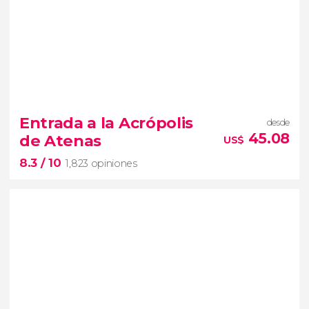
8


20,245 opiniones
Entrada a la Acrópolis
desde
Antigua Grecia
45.08
de Atenas
US$
Ágora de Atenas
Templo de Zeus
8.3
/ 10
Acrópolis
1,823 opiniones
8.3