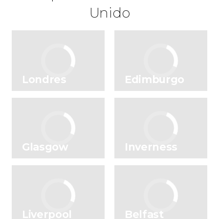
circuito por Escocia
Unido
magia de las Highlands
Edimburgo
lago Ness
Londres
Edimburgo
Glasgow
Inverness
Liverpool
Belfast