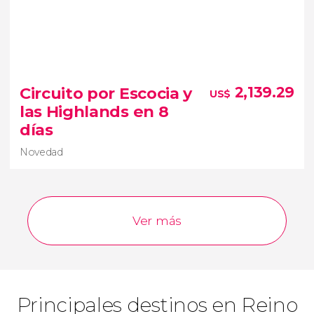
8.7


15 opiniones
Destilerías, montañas, lagos
tour de 6 días
Circuito por Escocia y
2,139.29
US$
por Escocia desde Edimburgo hasta Glasgow
las Highlands en 8
país más septentrional del Reino
días
Unido
Novedad
Ver más
Principales destinos en Reino
Novedad