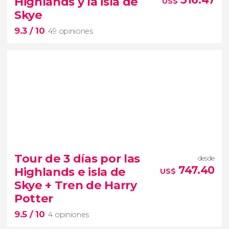
Highlands y la isla de
US$
lo más importante de las Highlands y de la isla de
Skye
Skye
9.3
/ 10
49 opiniones
9.3


49 opiniones
Tour de 3 días por las
desde
castillos de Urquhart y Eilean Donan, Kilt Rock
747.40
Highlands e isla de
US$
2 días por las Highlands y la isla de Skye
Skye + Tren de Harry
Potter
9.5
/ 10
4 opiniones