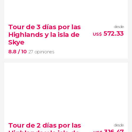
9.3


1,391 opiniones
tour de 3 días
por las Highlands y la isla de
Tour de 3 días por las
desde
Skye
norte de
572.33
Highlands y la isla de
US$
Escocia
lago Ness, Glencoe, Inverness o
Skye
Portree
8.8
/ 10
27 opiniones
8.8


27 opiniones
Tour de 2 días por las
desde
316.47