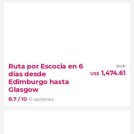
9.5


4 opiniones
tour de 3 días por las Highlands y
Ruta por Escocia en 6
desde
Skye
salvajes paisajes del norte de
1,474.61
días desde
US$
Escocia
paseo en el tren de Harry
Edimburgo hasta
Potter
Glasgow
8.7
/ 10
15 opiniones