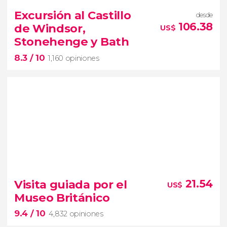


20,899 opiniones
Excursión al Castillo
desde
free tour por Edimburgo
106.38
de Windsor,
US$
Stonehenge y Bath
Victoria Street
Royal Mile
8.3
/ 10
1,160 opiniones
8.3


1,160 opiniones
Visita guiada por el
21.54
US$
Museo Británico
tres imprescindibles de Inglaterra
9.4
/ 10
4,832 opiniones