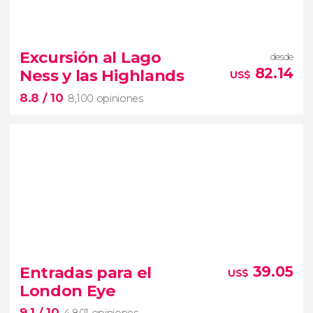
9.4


1,764 opiniones
Excursión al Lago
desde
tour por los escenarios de Outlander
82.14
Ness y las Highlands
US$
lugares de Escocia
8.8
/ 10
8,100 opiniones
8.8


8,100 opiniones
Entradas para el
39.05
US$
excursión desde Edimburgo
London Eye
las Highlands, el valle de
9.1
/ 10
Glencoe y el misterioso Lago Ness
4,801 opiniones