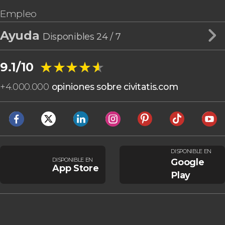
Chelmsford
Empleo
Balloch
Anegada
Ayuda
Disponibles 24 / 7
Swanage
Galashiels
★★★★★
★★★★★
9.1/10
+
4.000.000
opiniones sobre civitatis.com
DISPONIBLE EN
DISPONIBLE EN
Google
App Store
Play