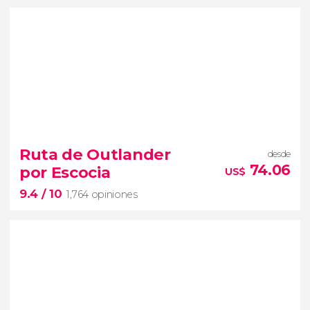
9.4


4,832 opiniones
Ruta de Outlander
desde
Museo Británico
74.06
por Escocia
US$
obras más
9.4
/ 10
valiosas de la colección
1,764 opiniones