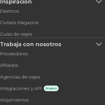
Warwick
Inspiración
Chester
Destinos
Chertsey
Windermere
Civitatis Magazine
Saint Andrews
Brighton
Guías de viajes
Leeds
East Cowes
Trabaja con nosotros
Isla de Man
Weymouth
Proveedores
Dorchester
Isla de Pórtland
Afiliados
West Bay
South Queensferry
Agencias de viajes
Oban
Blackpool
Integraciones y API
Nuevo
Coniston
Nottingham
Alojamientos
Wisley