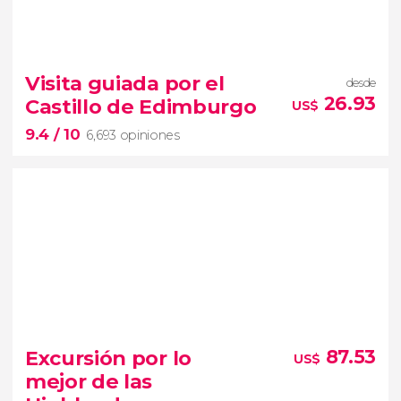
Visita guiada por el
desde
26.93
Castillo de Edimburgo
US$
9.4
/ 10
6,693 opiniones
9.4


6,693 opiniones
visita guiada por el Castillo de Edimburgo
Excursión por lo
87.53
US$
monumento más famoso de
mejor de las
Escocia