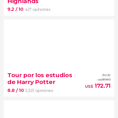
Highlands
9.2
/ 10
427 opiniones
9.2


427 opiniones
excursión a las
Tour por los estudios
desde
Highlands
181.80
de Harry Potter
US$
Inverness
Glen Coe
172.71
US$
8.8
/ 10
lago Ness
5,323 opiniones