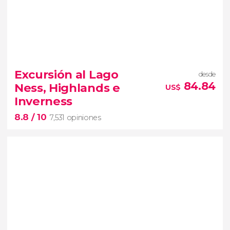
8.8


5,323 opiniones
entradas a los estudios de Harry
Excursión al Lago
desde
Potter
instalaciones de Warner
84.84
Ness, Highlands e
US$
Bros
transporte desde
Inverness
Londres
8.8
/ 10
7,531 opiniones
8.8