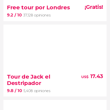


7,531 opiniones
Free tour por Londres
¡Gratis!
excursión a las Highlands
Edimburgo
9.2
/ 10
37,128 opiniones
Lago Ness
Castillo de Urquhart
Inverness
9.2


37,128 opiniones
Tour de Jack el
17.43
US$
acabáis de llegar a Londres
Destripador
Big
9.8
/ 10
Ben
Buckingham Palace
abadía de Westminster
5,408 opiniones