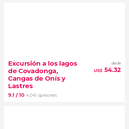
9.3


3,173 opiniones
degustación de mejillones en alta
Excursión a los lagos
desde
mar
paseo en barco por la ría de Arosa
54.32
de Covadonga,
US$
batea gallega
Cangas de Onís y
Lastres
9.1
/ 10
4,041 opiniones