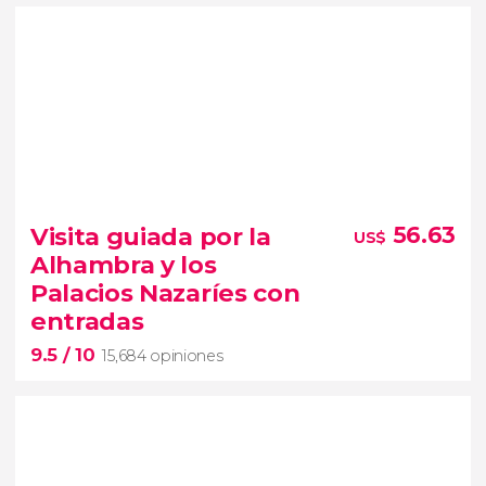
9.2


883 opiniones
Visita guiada por la
56.63
US$
visitar el
Alhambra y los
zoológico más famoso de Canarias
entrada al
Palacios Nazaríes con
Loro Parque y Siam Park
entradas
9.5
/ 10
15,684 opiniones