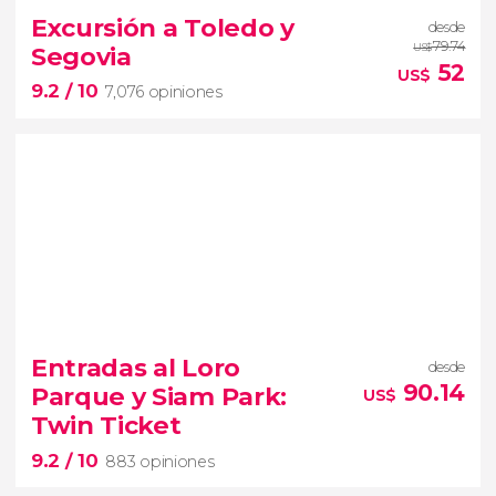
gran obra maestra de Gaudí
Excursión a Toledo y
desde
visita guiada por la Sagrada Familia con entradas
79.74
Segovia
US$
52
US$
9.2
/ 10
7,076 opiniones
9.2


7,076 opiniones
las dos ciudades más
Entradas al Loro
desde
populares desde Madrid
Toledo y
90.14
Parque y Siam Park:
US$
Segovia
la Ciudad de las Tres Culturas
Twin Ticket
el acueducto romano
9.2
/ 10
883 opiniones