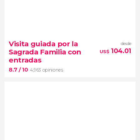
Visita guiada por la
desde
104.01
Sagrada Familia con
US$
entradas
8.7
/ 10
4,963 opiniones
8.7


4,963 opiniones