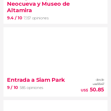
un día en contacto con la naturaleza en Loro
Neocueva y Museo de
Parque.
Altamira
9.4
/ 10
7,157 opiniones
9.4


7,157 opiniones
Entrada a Siam Park
desde
55.47
US$
9
/ 10
585 opiniones
Descubrirás la réplica de un yacimiento
50.85
US$
arqueológico con más de 30000 años de historia