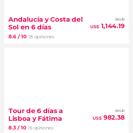
8.7


14 opiniones
recorrido por
las ciudades
Andalucía y Costa del
desde
más famosas de España
en 7 días
1,144.19
Sol en 6 días
US$
Córdoba, Sevilla, Granada, Valencia, Barcelona y
8.6
/ 10
Zaragoza
18 opiniones
8.6


18 opiniones
Tour de 6 días a
desde
tour de 6 días desde Madrid
982.38
Lisboa y Fátima
US$
Cáceres
Sevilla,
8.3
/ 10
Córdoba, Granada y Málaga
16 opiniones