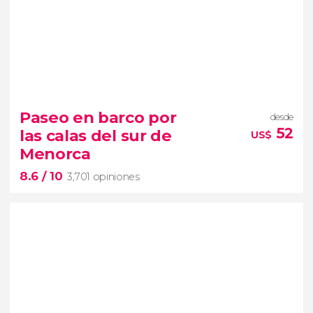
9


585 opiniones
Paseo en barco por
desde
un día refrescante y divertido
52
las calas del sur de
US$
Siam Park
Menorca
parque acuático de Tenerife
8.6
/ 10
3,701 opiniones