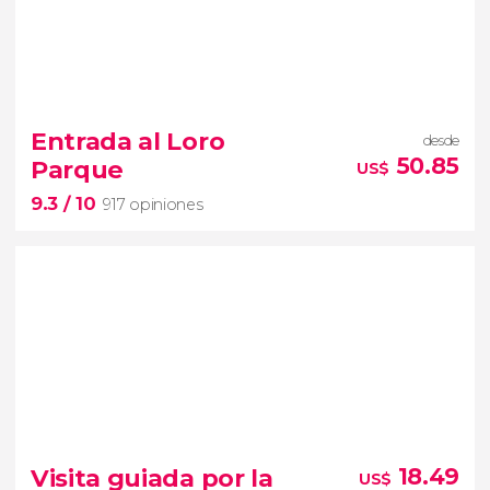
9.5


15,684 opiniones
tour
por la Alhambra de Granada
con
Entrada al Loro
desde
entradas
50.85
Parque
US$
Palacios Nazaríes
9.3
/ 10
Generalife
917 opiniones
9.3


917 opiniones
Visita guiada por la
18.49
US$