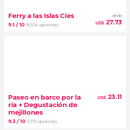
8.6


3,701 opiniones
Ferry a las Islas Cíes
desde
paseo
27.73
US$
9.1
/ 10
8,904 opiniones
en barco por Menorca
calas más famosas del sur
9.1


8,904 opiniones
Paseo en barco por la
23.11
US$
imprescindibles de Galicia
ría + Degustación de
ferry a las Islas Cíes desde Vigo
mejillones
9.3
/ 10
3,173 opiniones