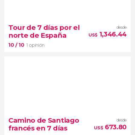
8.4


23 opiniones
Tour de 7 días por el
desde
tour de 5 días por Córdoba, Sevilla y Granada
1,346.44
norte de España
US$
legado arquitectónico y artístico de
10
/ 10
árabes, judíos y cristianos en España
1 opinión
10


1 opinión
Camino de Santiago
desde
San Sebastián, Santander, Oviedo, Santiago
673.80
francés en 7 días
US$