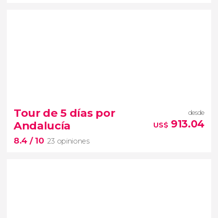
8.3


16 opiniones
tour de 6 días por Lisboa y
Tour de 5 días por
desde
Fátima
faceta más religiosa de
913.04
Andalucía
US$
Portugal
santuarios más
8.4
/ 10
concurridos del mundo
23 opiniones