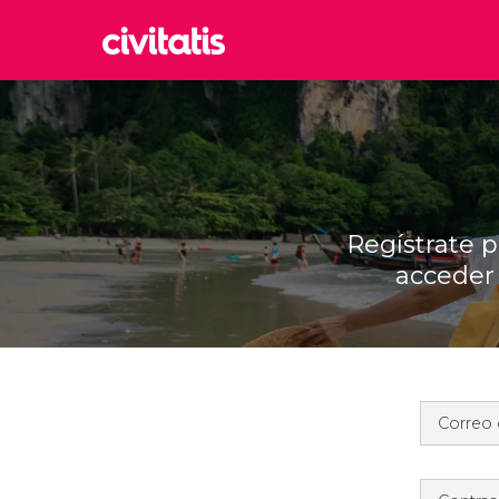
Rom
Italia
Lond
Reino 
Edim
Regístrate p
Reino 
acceder 
Marr
Marrue
Esta
Turquía
Correo 