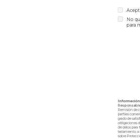
Acept
No qui
para m
Información
Responsable 
Remisión de co
perfiles comer
grado de satis
obligaciones d
de datos para f
tratamiento, a
sobre Protecc