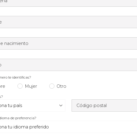
seña
e
e nacimiento
o
ero te identificas?
re
Mujer
Otro
s?
Código postal
idioma de preferencia?