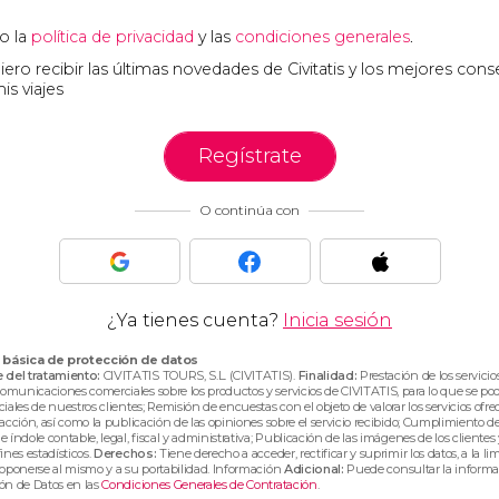
o la
política de privacidad
y las
condiciones generales
.
ero recibir las últimas novedades de Civitatis y los mejores cons
is viajes
Regístrate
O continúa con
¿Ya tienes cuenta?
Inicia sesión
 básica de protección de datos
del tratamiento:
CIVITATIS TOURS, S.L. (CIVITATIS).
Finalidad:
Prestación de los servicios
municaciones comerciales sobre los productos y servicios de CIVITATIS, para lo que se pod
ciales de nuestros clientes; Remisión de encuestas con el objeto de valorar los servicios ofre
facción, así como la publicación de las opiniones sobre el servicio recibido; Cumplimiento de
e índole contable, legal, fiscal y administrativa; Publicación de las imágenes de los cliente
ines estadísticos.
Derechos:
Tiene derecho a acceder, rectificar y suprimir los datos, a la li
 oponerse al mismo y a su portabilidad. Información
Adicional:
Puede consultar la informa
ión de Datos en las
Condiciones Generales de Contratación
.