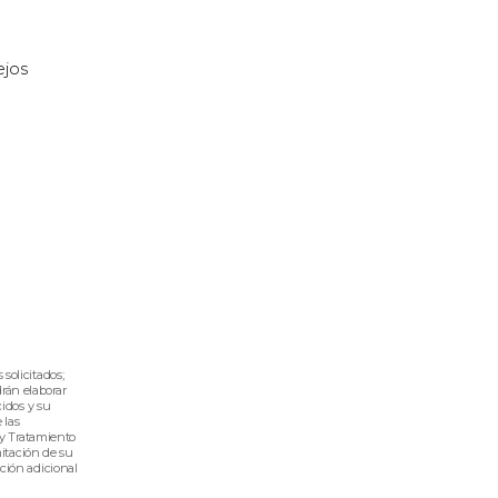
ejos
 solicitados;
rán elaborar
cidos y su
 las
s y Tratamiento
mitación de su
ción adicional