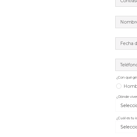
Contra
Nombr
Fecha d
Teléfon
¿Con qué gén
Homb
¿Dónde vive
¿Cuál es tu 