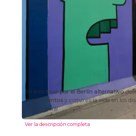
En este
tour por el Berlín alternativo
des
monumentos
y cómo es la vida en los dis
sorprenderá!
Ver la descripción completa
Itinerario