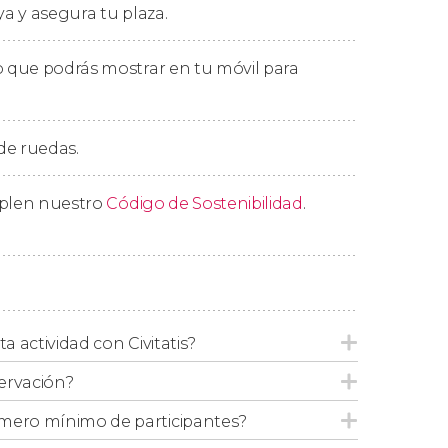
ya y asegura tu plaza.
 que podrás mostrar en tu móvil para
 dentro del
radio de 10 km del centro de
encuentre en el centro de Rovaniemi, nos
akatu
.
 de ruedas.
ividad es orientativa y varía según temporada
mplen nuestro
Código de Sostenibilidad
.
nos pondremos en contacto con vosotros para
ta actividad con Civitatis?
ervación?
mero mínimo de participantes?