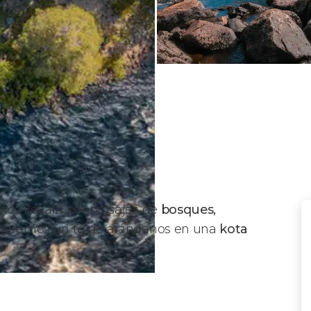
nos llevará por paisajes de
bosques,
maremos un té de arándanos en una
kota