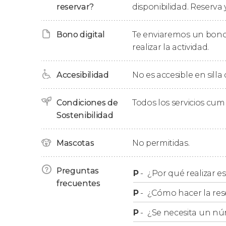
reservar?
disponibilidad. Reserva 
Recogida
Bono digital
Te enviaremos un bono
La recogida se realiza en los hoteles ubicados
realizar la actividad.
Rovaniemi
. En caso de que vuestro hotel se 
encontraremos en el
número 29 de Maakunt
Accesibilidad
No es accesible en silla
Debéis tener en cuenta que
la hora de la act
Condiciones de
Todos los servicios cu
y disponibilidad.
Tras hacer vuestra reserva, 
Sostenibilidad
concretaros la hora exacta.
Mascotas
No permitidas.
Preguntas
P
-
¿Por qué realizar es
frecuentes
P
-
¿Cómo hacer la res
P
-
¿Se necesita un nú