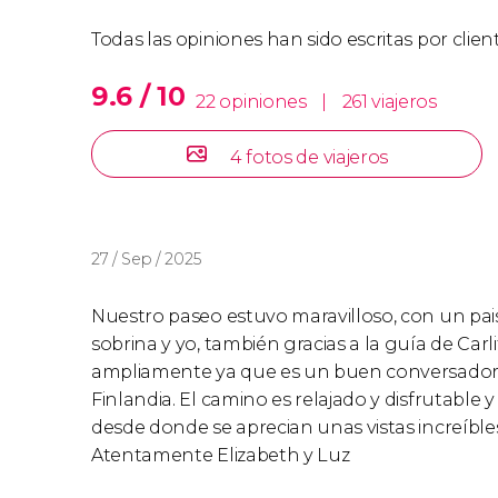
Todas las opiniones han sido escritas por clie
9.6 / 10
22 opiniones
|
261 viajeros
4 fotos de viajeros
27 / Sep / 2025
Nuestro paseo estuvo maravilloso, con un pai
sobrina y yo, también gracias a la guía de Ca
ampliamente ya que es un buen conversador y
Finlandia. El camino es relajado y disfrutable y
desde donde se aprecian unas vistas increíbles.
Atentamente Elizabeth y Luz