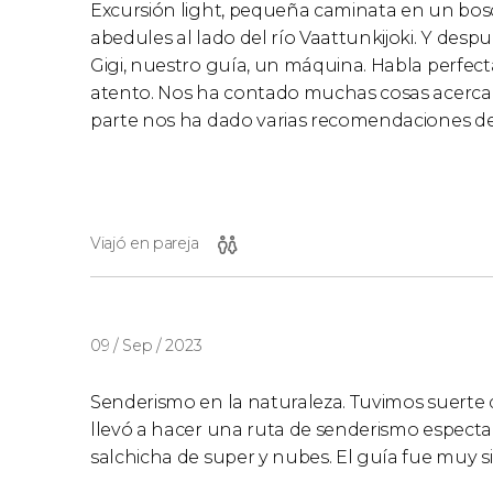
Excursión light, pequeña caminata en un bosq
abedules al lado del río Vaattunkijoki. Y desp
Gigi, nuestro guía, un máquina. Habla perfec
atento. Nos ha contado muchas cosas acerca de
parte nos ha dado varias recomendaciones de re
Viajó en pareja
09 / Sep / 2023
Senderismo en la naturaleza. Tuvimos suerte 
llevó a hacer una ruta de senderismo espec
salchicha de super y nubes. El guía fue muy si