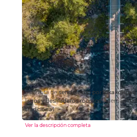
Esta ruta de
senderismo por Vikaköngäs
lagos y desfiladeros rocosos
. Además, to
tradicional
.
Ver la descripción completa
Itinerario