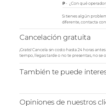
Si llegáis en crucero a Valencia, podéis reserva
P
-
¿Con qué operador r
cruceros
. En este caso, os recogeremos en la 
itinerario que la modalidad anterior. Además, a
Si tienes algún problem
panorámica por Valencia
más detallada y vue
diferente,
contacta con
Cancelación gratuita
¡Gratis! Cancela sin costo hasta 24 horas antes
tiempo, llegas tarde o no te presentas, no se
También te puede intere
Opiniones de nuestros cl