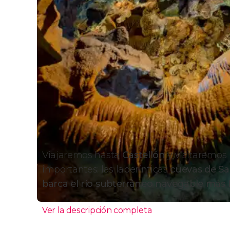
Viajaremos hasta
Castellón
y visitaremos 
importantes: las laberínticas
cuevas de Sa
barca el río subterráneo navegable más 
Ver la descripción completa
Itinerario