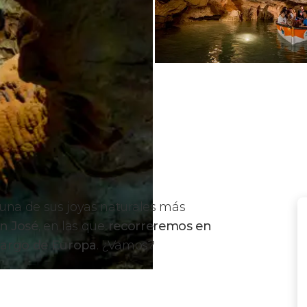
una de sus joyas naturales más
n José
, en las que
recorreremos en
largo de Europa
. ¿Vamos?