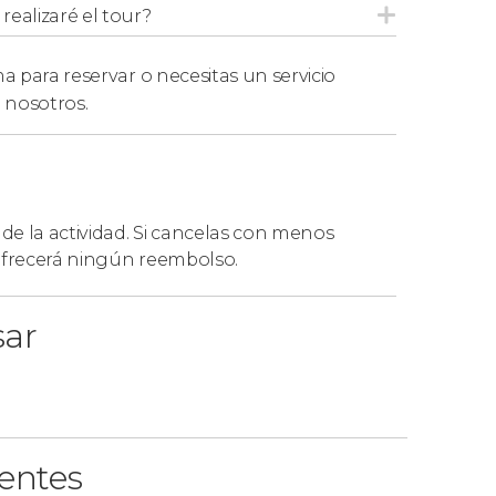
r la
excursión a las cuevas de San José para
ealizaré el tour?
terminal de cruceros y realizaremos el mismo
 la vuelta disfrutaréis de
una ruta
a para reservar o necesitas un servicio
stro grupo será más reducido.
 nosotros.
 de la actividad. Si cancelas con menos
 ofrecerá ningún reembolso.
sar
ientes