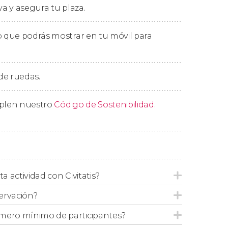
ya y asegura tu plaza.
 que podrás mostrar en tu móvil para
los siguientes
puntos de recogida en
 de ruedas.
mplen nuestro
Código de Sostenibilidad
.
las 8:00 y las 8:30 horas, independientemente
la suficiente antelación, nos pondremos en
ra exacta de recogida.
ta actividad con Civitatis?
ervación?
San José para cruceros
mero mínimo de participantes?