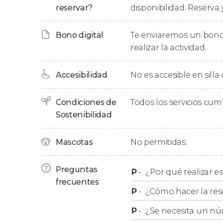
recogida en Valencia cuatro horas más tarde.
reservar?
disponibilidad. Reserva 
Recogida
Bono digital
Te enviaremos un bono
realizar la actividad.
Al hacer vuestra reserva debéis elegir uno de 
Valencia
:
Accesibilidad
No es accesible en silla
Hotel NH Valencia Center.
Condiciones de
Todos los servicios cu
Torres de Serranos.
Sostenibilidad
Ciudad de la Justicia.
Generalmente, la recogida se realizará entre 
Mascotas
No permitidas.
del horario que seleccionéis al reservar. Con 
contacto con vosotros para confirmaros la ho
Preguntas
P
-
¿Por qué realizar es
frecuentes
P
-
¿Cómo hacer la res
Excursión a las cuevas de 
P
-
¿Se necesita un nú