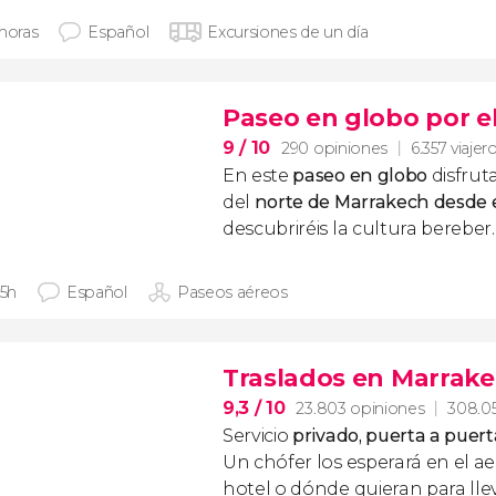
 horas
Español
Excursiones de un día
Paseo en globo por e
9
/ 10
290 opiniones
6.357 viajer
En este
paseo en globo
disfruta
del
norte de Marrakech desde e
descubriréis la cultura bereber
 5h
Español
Paseos aéreos
Traslados en Marrak
9,3
/ 10
23.803 opiniones
308.05
Servicio
privado, puerta a puert
Un chófer los esperará en el ae
hotel o dónde quieran para llev