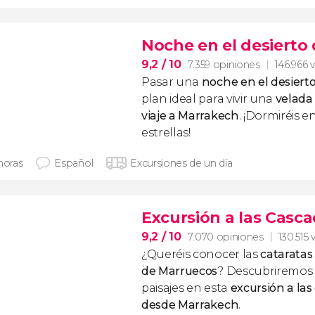
Noche en el desierto
9,2
/ 10
7.359 opiniones
146.966 v
Pasar una
noche en el desiert
plan ideal para vivir una
velada
viaje a Marrakech
. ¡Dormiréis 
estrellas!
horas
Español
Excursiones de un día
Excursión a las Casc
9,2
/ 10
7.070 opiniones
130.515 
¿Queréis conocer las
cataratas
de Marruecos
? Descubriremos
paisajes en esta
excursión a la
desde Marrakech
.