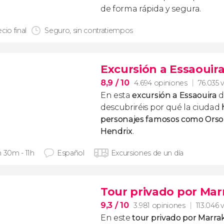
de forma rápida y segura.
cio final
Seguro, sin contratiempos
Excursión a Essaouir
8,9
/ 10
4.694 opiniones
76.035 v
En esta
excursión a Essaouira
d
descubriréis por qué la ciudad
personajes famosos como Orson
Hendrix
.
h 30m - 11h
Español
Excursiones de un día
Tour privado por Mar
9,3
/ 10
3.981 opiniones
113.046 v
En este
tour privado por Marr