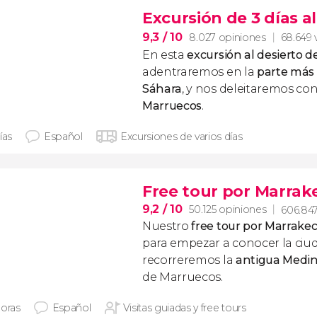
Excursión de 3 días a
9,3
/ 10
8.027 opiniones
68.649 
En esta
excursión al desierto 
adentraremos en la
parte más
Sáhara
, y nos deleitaremos co
Marruecos
.
ías
Español
Excursiones de varios días
Free tour por Marrak
9,2
/ 10
50.125 opiniones
606.847
Nuestro
free tour por Marrake
para empezar a conocer la ciu
recorreremos la
antigua Medi
de Marruecos.
horas
Español
Visitas guiadas y free tours