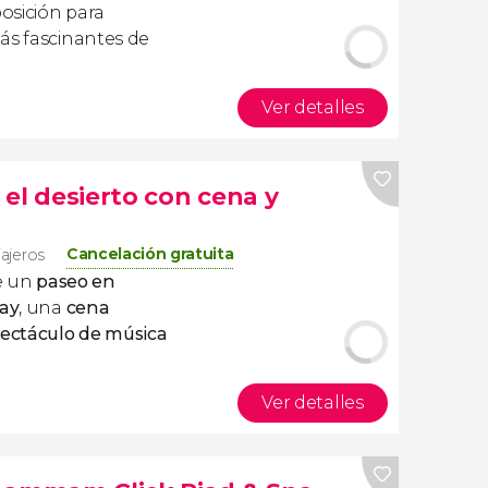
posición para
ás fascinantes de
Ver detalles
el desierto con cena y
Cancelación gratuita
iajeros
de un
paseo en
fay
, una
cena
ectáculo de música
Ver detalles