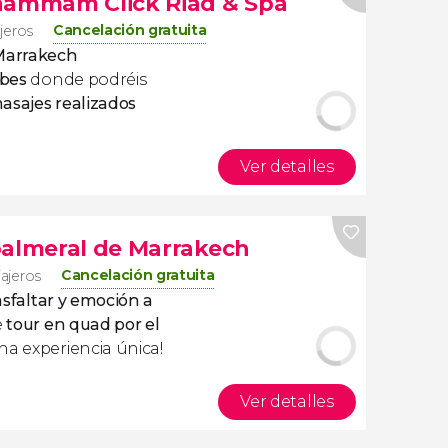
 hammam Click Riad & Spa
Cancelación gratuita
ajeros
Marrakech
abes
donde podréis
asajes realizados
Ver detalles
palmeral de Marrakech
Cancelación gratuita
iajeros
 asfaltar y emoción a
e
tour en quad por el
una experiencia única!
Ver detalles