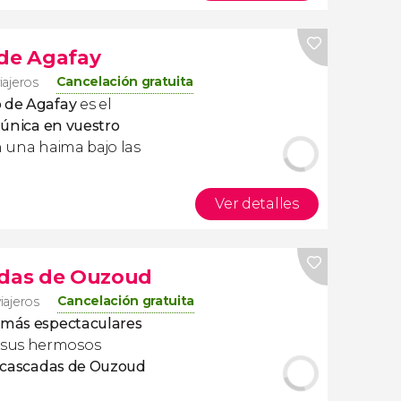
 de Agafay
Cancelación gratuita
iajeros
o de Agafay
es el
 única en vuestro
en una haima bajo las
Ver detalles
adas de Ouzoud
Cancelación gratuita
viajeros
 más espectaculares
 sus hermosos
s cascadas de Ouzoud