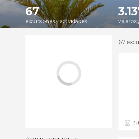
67
3.1
excursiones y actividades
viajeros 
67 excu
3 d