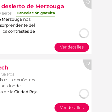
l desierto de Merzouga
Cancelación gratuita
viajeros
de Merzouga
nos
 sorprendente del
n los
contrastes de
Ver detalles
ech
 viajeros
ch
es la opción ideal
dad, donde
na
de la
Ciudad Roja
Ver detalles