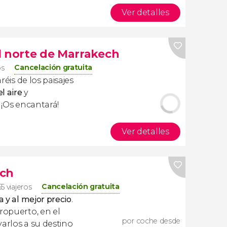
Ver detalles
l norte de Marrakech
Cancelación gratuita
os
réis de los paisajes
l aire
y
. ¡Os encantará!
Ver detalles
ech
Cancelación gratuita
5 viajeros
a y al mejor precio
.
ropuerto, en el
por coche desde
arlos a su destino