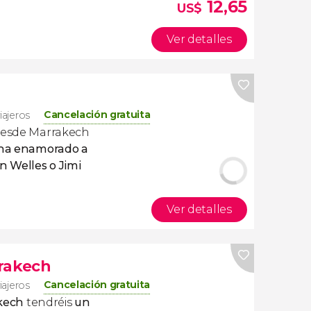
12,65
US$
Ver detalles
a
Cancelación gratuita
iajeros
esde Marrakech
ha enamorado a
 Welles o Jimi
Ver detalles
rakech
Cancelación gratuita
iajeros
akech
tendréis
un