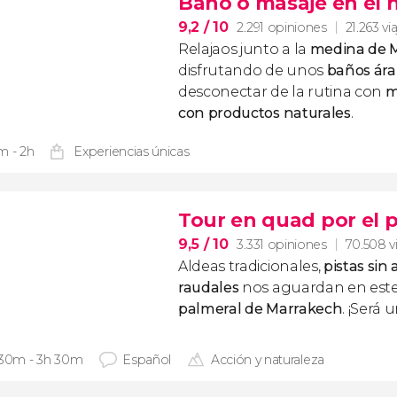
Baño o masaje en el
9,2
/ 10
2.291 opiniones
21.263 vi
Relajaos junto a la
medina de 
disfrutando de unos
baños ár
desconectar de la rutina con
m
con productos naturales
.
m - 2h
Experiencias únicas
Tour en quad por el 
9,5
/ 10
3.331 opiniones
70.508 v
Aldeas tradicionales,
pistas sin
raudales
nos aguardan en est
palmeral de Marrakech
. ¡Será 
 30m - 3h 30m
Español
Acción y naturaleza