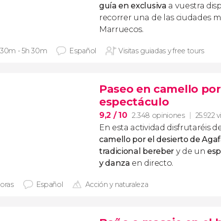
guía en exclusiva
a vuestra dis
recorrer una de las ciudades m
Marruecos.
 30m - 5h 30m
Español
Visitas guiadas y free tours
Paseo en camello por 
espectáculo
9,2
/ 10
2.348 opiniones
25.922 v
En esta actividad disfrutaréis 
camello por el desierto de Aga
tradicional bereber
y de un
esp
y danza
en directo.
horas
Español
Acción y naturaleza