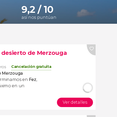
9,2 / 10
así nos puntúan
l desierto de Merzouga
Cancelación gratuita
eros
de Merzouga
erminamos en
Fez
,
máximo en un
Ver detalles