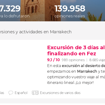
37.329
139.958
ya lo disfrutaron
opiniones reales
rsiones y actividades en Marrakech
Excursión de 3 días a
finalizando en Fez
9,1
/ 10
989 opiniones
8.685 viaj
En esta
excursión al desierto 
empezamos en
Marrakech
y t
optimizando vuestro viaje al 
itinerario lineal. ¡Lo mejor!
ías
Español
Excursiones de varios días