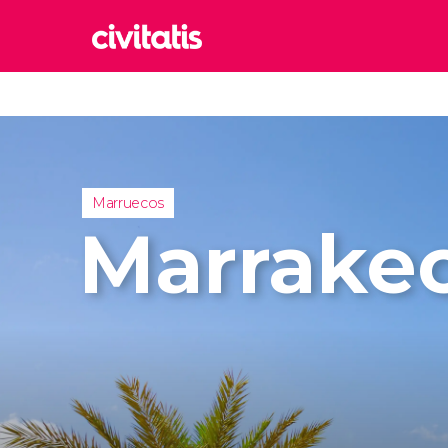
Rom
Italia
Lond
Reino 
Marruecos
Edim
Marrake
Reino 
Marr
Marrue
Esta
Turquía