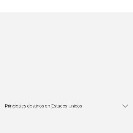
Principales destinos en Estados Unidos
Ver todas
Las Vegas
Orlando
Los Ángeles