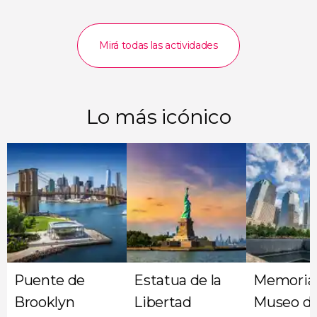
Mirá todas las actividades
Lo más icónico
Puente de
Estatua de la
Memorial
Brooklyn
Libertad
Museo del