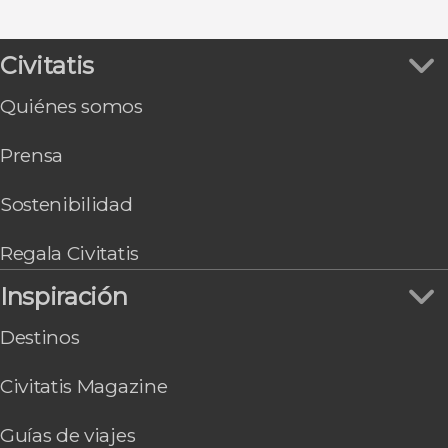
San Francisco
Miami
Civitatis
Page
Chicago
Quiénes somos
Washington
Gran Cañón South Rim
Prensa
Honolulu
Sostenibilidad
Regala Civitatis
Inspiración
Destinos
Civitatis Magazine
Guías de viajes