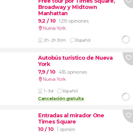
Free tour por Times Square,
Broadway y Midtown
Manhattan
9,2
/ 10
1.219 opiniones
Nueva York
2h - 2h 30m
Español
Autobús turístico de Nueva
York
7,9
/ 10
435 opiniones
Nueva York
1 - 3d
Español
Cancelación gratuita
Entradas al mirador One
Times Square
10
/ 10
1 opinión