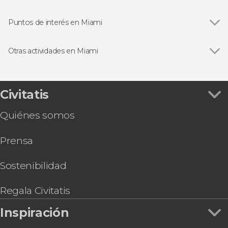
Puntos de interés en Miami
Ver todas
Bahía Vizcaína
Parque Nacional de los Everglades
Otras actividades en Miami
Pequeña Habana
Ver todas
Free tour por Miami
Entrada al Museo de la Ciencia de Miami
Tren de alta velocidad Brightline entre Miami y
Civitatis
Orlando
Quiénes somos
Paseo en helicóptero por Miami
Entradas a Wynwood Walls
Prensa
Free tour por Miami Beach
Autobús turístico de Miami
Hard Rock Cafe Miami
Sostenibilidad
Entrada al Zoo de Miami
Tour por el LoanDepot Park, el estadio de los
Regala Civitatis
Marlins
Inspiración