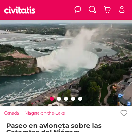
Canadá
Niagara-on-the-Lake
Paseo en avioneta sobre las
Cataratas del Niágara