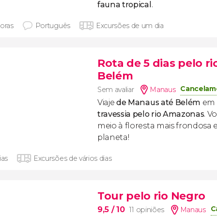
fauna tropical
.
horas
Português
Excursões de um dia
Rota de 5 dias pelo 
Belém
Cancelame
Sem avaliar
Manaus
Viaje
de Manaus até Belém
em 
travessia pelo rio Amazonas
. V
meio à floresta mais frondosa
planeta!
ias
Excursões de vários dias
Tour pelo rio Negro
C
9,5
/ 10
11 opiniões
Manaus