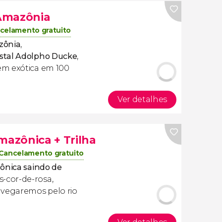
Amazônia
celamento gratuito
zônia
,
estal Adolpho Ducke
,
em exótica em 100
Ver detalhes
mazônica + Trilha
Cancelamento gratuito
zônica saindo de
-cor-de-rosa,
avegaremos pelo rio