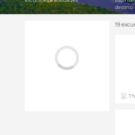
excursões e atividades
viajante
destino
19 excu
7 