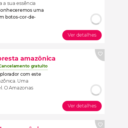
 a sua essência
Conheceremos uma
m botos-cor-de-
Ver detalhes
loresta amazônica
Cancelamento gratuito
plorador com este
azônica. Uma
vel. O Amazonas
Ver detalhes