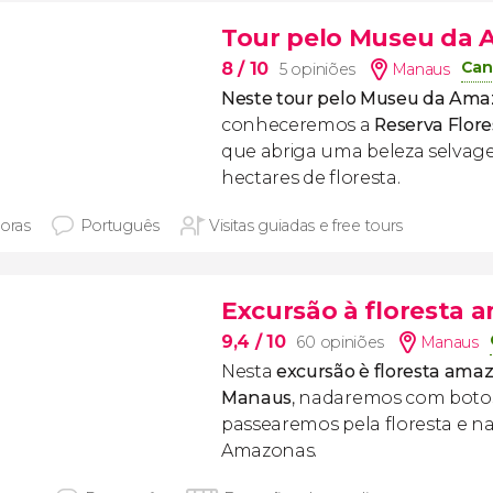
Tour pelo Museu da 
Can
8
/ 10
5 opiniões
Manaus
Neste tour pelo Museu da Ama
conheceremos a
Reserva Flor
que abriga uma beleza selvag
hectares de floresta.
horas
Português
Visitas guiadas e free tours
Excursão à floresta a
9,4
/ 10
60 opiniões
Manaus
Nesta
excursão è floresta ama
Manaus
, nadaremos com botos
passearemos pela floresta e n
Amazonas.