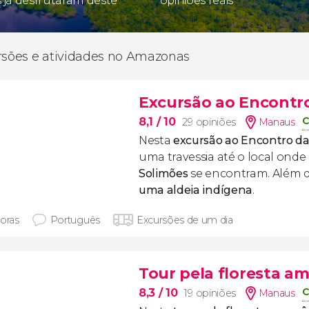
s já desfrutaram deste
opiniões reais
rsões e atividades no Amazonas
Excursão ao Encontro
C
8,1
/ 10
29 opiniões
Manaus
Nesta
excursão ao Encontro d
uma travessia até o local onde
Solimões
se encontram. Além d
uma aldeia indígena
.
horas
Português
Excursões de um dia
Tour pela floresta am
C
8,3
/ 10
19 opiniões
Manaus