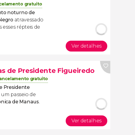
celamento gratuito
nto
noturno
de
 Negro
atravessado
 esses répteis de
Ver detalhes
as de Presidente Figueiredo
ancelamento gratuito
de Presidente
 um passeio de
ônica de Manaus
.
Ver detalhes