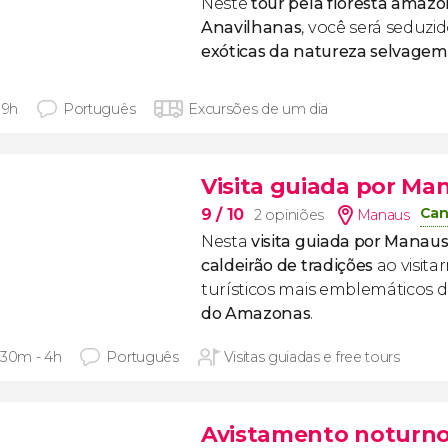
Neste
tour pela
floresta amazô
Anavilhanas
, você será seduzi
exóticas da natureza selvagem
 9h
Português
Excursões de um dia
Visita guiada por Ma
Can
9
/ 10
2 opiniões
Manaus
Nesta
visita guiada por Manau
caldeirão de tradições
ao visita
turísticos mais emblemáticos 
do Amazonas
.
 30m - 4h
Português
Visitas guiadas e free tours
Avistamento noturno 