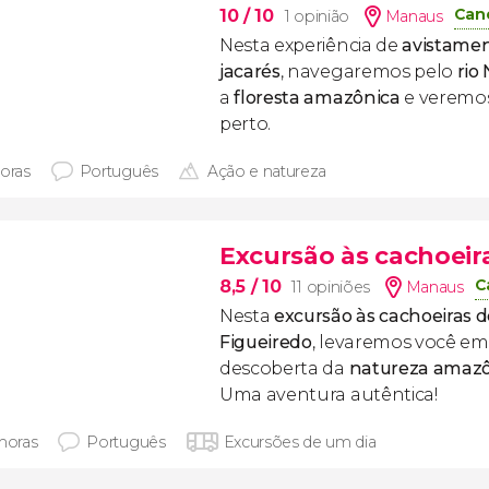
Can
10
/ 10
1 opinião
Manaus
Nesta experiência de
avistame
jacarés
, navegaremos pelo
rio
a
floresta amazônica
e veremos
perto.
horas
Português
Ação e natureza
Excursão às cachoeir
C
8,5
/ 10
11 opiniões
Manaus
Nesta
excursão às cachoeiras 
Figueiredo
, levaremos você em
descoberta da
natureza amaz
Uma aventura autêntica!
 horas
Português
Excursões de um dia