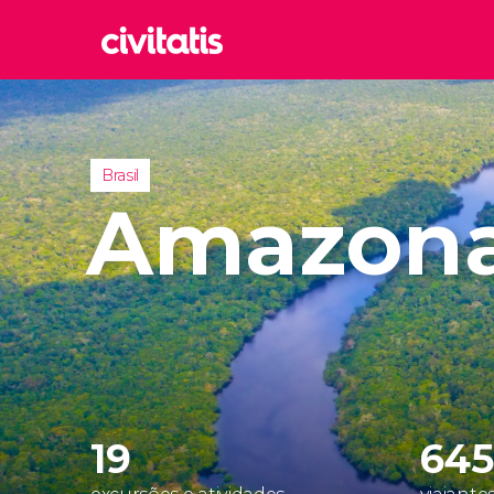
Rom
Itália
Lond
Brasil
Reino 
Amazon
Edim
Reino 
Marr
Marroc
Istam
Turquia
19
645