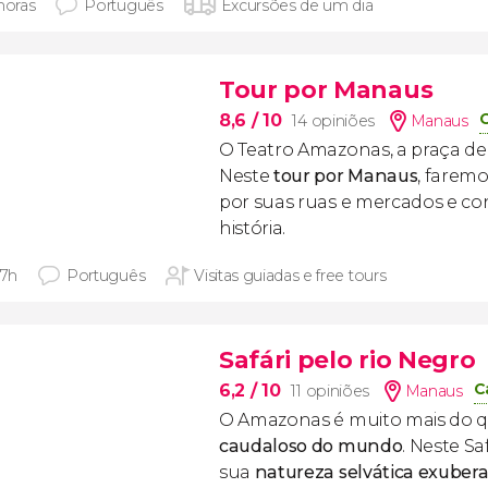
horas
Português
Excursões de um dia
Tour por Manaus
C
8,6
/ 10
14 opiniões
Manaus
O Teatro Amazonas, a praça de 
Neste
tour por Manaus
, farem
por suas ruas e mercados e c
história.
 7h
Português
Visitas guiadas e free tours
Safári pelo rio Negro
C
6,2
/ 10
11 opiniões
Manaus
O Amazonas é muito mais do 
caudaloso do mundo
. Neste Sa
sua
natureza selvática exuber