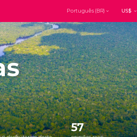
Português (BR)
Top destinos
a
Paris
Nova Yor
França
Estados Uni
res
Florença
Budapes
Unido
Itália
Hungria
as
burgo
Madrid
Barcelon
Unido
Espanha
Espanha
akech
Amsterdam
Milão
os
Holanda
Itália
bul
Praga
Porto
República Tcheca
Portugal
57
Ver todos os destinos