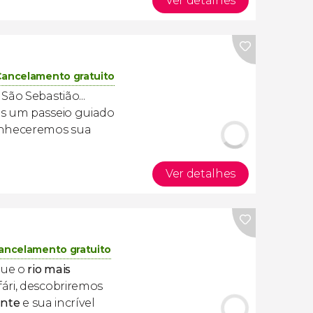
Ver detalhes
ancelamento gratuito
São Sebastião...
os um passeio guiado
onheceremos sua
Ver detalhes
ancelamento gratuito
que o
rio mais
fári, descobriremos
ante
e sua incrível