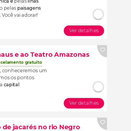
nica
e
pelas
ilhas
do pelas
paisagens
. Você vai adorar!
Ver detalhes
naus e ao Teatro Amazonas
celamento gratuito
s
, conheceremos um
rmos os pontos
da
capital
Ver detalhes
de jacarés no rio Negro