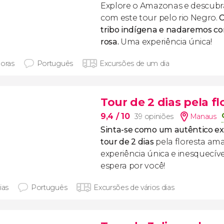
Explore o Amazonas e descubra
com este tour pelo rio Negro.
tribo indígena e nadaremos co
rosa.
Uma experiência única!
horas
Português
Excursões de um dia
Tour de 2 dias pela f
9,4
/ 10
39 opiniões
Manaus
Sinta-se como um autêntico ex
tour de 2 dias
pela floresta am
experiência única e inesquecí
espera por você!
ias
Português
Excursões de vários dias