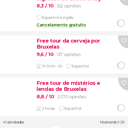
8,3
/ 10
552 opiniões
Espanhol e inglês
Cancelamento gratuito
Free tour da cerveja por
Bruxelas
9,6
/ 10
137 opiniões
1h 30m - 2h
Espanhol
Free tour de mistérios e
lendas de Bruxelas
8,8
/ 10
2.070 opiniões
2 horas
Espanhol
41 atividades
Mostrando 1-20