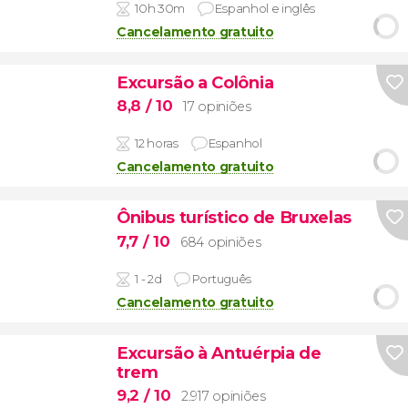
10h 30m
Espanhol e inglês
Cancelamento gratuito
Excursão a Colônia
8,8
/ 10
17 opiniões
12 horas
Espanhol
Cancelamento gratuito
Ônibus turístico de Bruxelas
7,7
/ 10
684 opiniões
1 - 2d
Português
Cancelamento gratuito
Excursão à Antuérpia de
trem
9,2
/ 10
2.917 opiniões