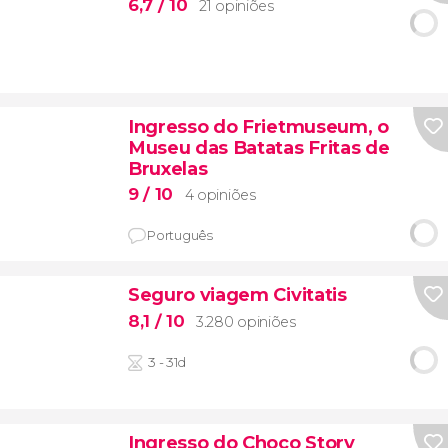
6,7
/ 10
21 opiniões
Ingresso do Frietmuseum, o
Museu das Batatas Fritas de
Bruxelas
9
/ 10
4 opiniões
Português
Seguro viagem Civitatis
8,1
/ 10
3.280 opiniões
3 - 31d
Ingresso do Choco Story