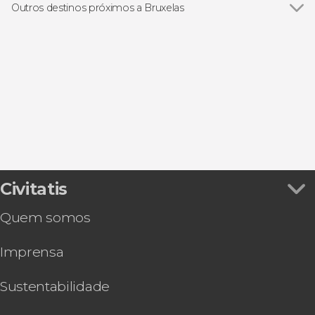
Excursões de um dia saindo de Bruxelas
Outros destinos próximos a Bruxelas
Ingressos
Ver todos
Beersel
Visitas guiadas por Bruxelas
Gent
Free tours por Bruxelas
Antuérpia
Leuven
Wavre
Civitatis
Quem somos
Imprensa
Sustentabilidade