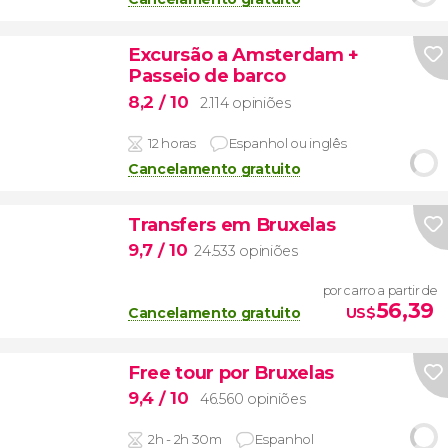
Excursão a Amsterdam +
Passeio de barco
8,2
/ 10
2.114 opiniões
12 horas
Espanhol ou inglês
Cancelamento gratuito
Transfers em Bruxelas
9,7
/ 10
24.533 opiniões
por carro a partir de
56,39
Cancelamento gratuito
US$
Free tour por Bruxelas
9,4
/ 10
46.560 opiniões
2h - 2h 30m
Espanhol