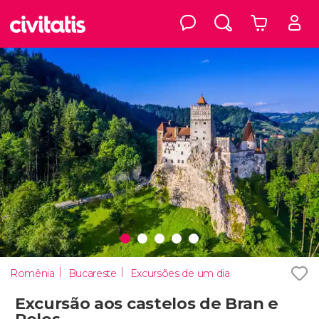
Romênia
Bucareste
Excursões de um dia
Excursão aos castelos de Bran e
Peles