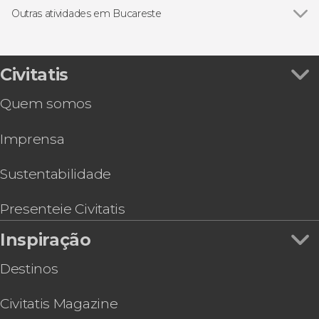
Ingressos
Outras atividades em Bucareste
Visitas guiadas e free tours
Ver todos
Visita guiada pelo Parlamento de Bucareste
Free Tour
Ingresso do castelo de Bran
Tour de 2 dias pela Transilvânia
Civitatis
Pub Crawl. Tour de festa por Bucareste!
Quem somos
Ingresso do Museu do Comunismo de
Bucareste
Imprensa
Ingressos do Castelo de Peles
Ingresso do Museum of Senses de Bucareste
Sustentabilidade
Presenteie Civitatis
Inspiração
Destinos
Civitatis Magazine