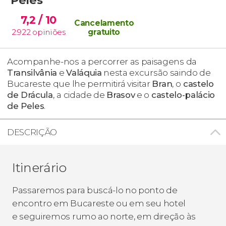
7,2
/ 10
Cancelamento
2.922
opiniões
gratuito
Acompanhe-nos a percorrer as paisagens da
Transilvânia
e
Valáquia
nesta excursão saindo de
Bucareste que lhe permitirá visitar
Bran
, o
castelo
de Drácula
,
a cidade de
Brasov
e o
castelo-palácio
de Peles
.
DESCRIÇÃO
Itinerário
Passaremos para buscá-lo no ponto de
encontro em Bucareste ou em seu hotel
e seguiremos rumo ao norte, em direção às