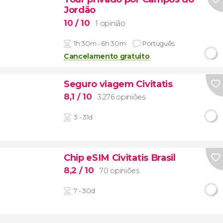
Jordão
10
/ 10
1 opinião
1h 30m - 6h 30m
Português
Cancelamento gratuito
Seguro viagem Civitatis
8,1
/ 10
3.276 opiniões
3 - 31d
Chip eSIM Civitatis Brasil
8,2
/ 10
70 opiniões
7 - 30d