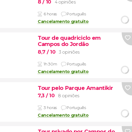
8
/ 10
4 opiniões
6 horas
Português
Cancelamento gratuito
Tour de quadriciclo em
Campos do Jordão
8,7
/ 10
3 opiniões
1h 30m
Português
Cancelamento gratuito
Tour pelo Parque Amantikir
7,3
/ 10
8 opiniões
3 horas
Português
Cancelamento gratuito
Tour privado por Campos do