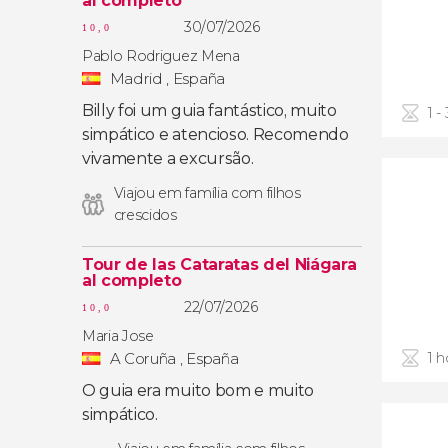
al completo
30/07/2026
10,0
Pablo Rodriguez Mena
Madrid , España
Billy foi um guia fantástico, muito
1 -
simpático e atencioso. Recomendo
vivamente a excursão.
Viajou em família com filhos
crescidos
Tour de las Cataratas del Niágara
al completo
22/07/2026
10,0
Maria Jose
A Coruña , España
1 h
O guia era muito bom e muito
simpático.