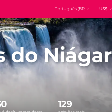
Português (BR)
Top destinos
a
Paris
Nova Yor
França
Estados Uni
res
Florença
Budapes
Unido
Itália
Hungria
s do Niága
burgo
Madrid
Barcelon
Unido
Espanha
Espanha
akech
Amsterdam
Milão
os
Holanda
Itália
bul
Praga
Porto
República Tcheca
Portugal
50
129
Ver todos os destinos