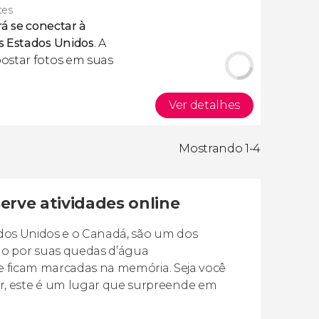
tes
á se conectar à
s Estados Unidos
. A
ostar fotos em suas
Ver detalhes
Mostrando 1-4
erve atividades online
tados Unidos e o Canadá, são um dos
o por suas quedas d’água
que ficam marcadas na memória. Seja você
r, este é um lugar que surpreende em