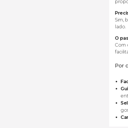
propo
Preci
Sim, 
lado.
O pas
Com c
facil
Por q
Fac
Gu
en
Sel
gos
Ca