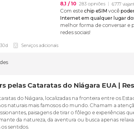
8,1
/ 10
283 opiniões
6.777 viajan
Com este
chip eSIM
você
poder
Internet em qualquer lugar do
melhor forma de conversar e p
redes sociais!
 30d
Serviços adicionais
ades
rs pelas Cataratas do Niágara EUA | Res
taratas do Niágara, localizadas na fronteira entre os Es
nos naturais mais famosos do mundo. Chamam a atençã
ssionantes, paisagens de tirar o fôlego e experiências 
ante da natureza, da aventura ou busca apenas relaxa
 os sentidos.