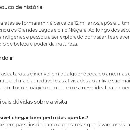
ouco de história
taratas se formaram há cerca de 12 mil anos, após a últi
criou os Grandes Lagos e o rio Niágara. Ao longo dos sécu
 indígenas e passou a ser explorado por visitantes e aven
lo de beleza e poder da natureza.
do ir
ar as cataratas é incrível em qualquer época do ano, ma
rão, o clima é agradável e as atividades ao ar livre são ma
 um toque mágico com o gelo e a neve, ideal para que
ipais dúvidas sobre a visita
sível chegar bem perto das quedas?
Existem passeios de barco e passarelas que levam os vis