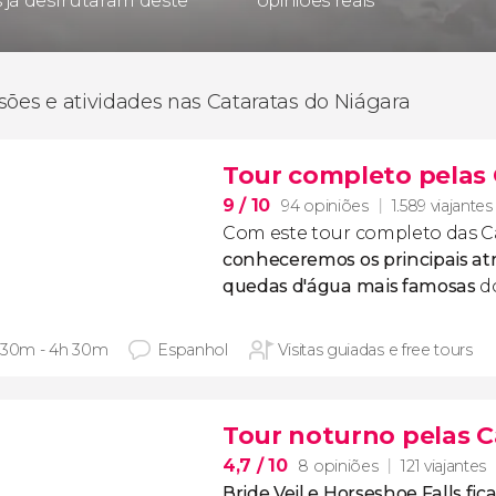
s já desfrutaram deste
opiniões reais
sões e atividades nas Cataratas do Niágara
Tour completo pelas 
9
/ 10
94 opiniões
1.589 viajantes
Com este tour completo das Ca
conheceremos os principais at
quedas d'água mais famosas
d
 30m - 4h 30m
Espanhol
Visitas guiadas e free tours
Tour noturno pelas C
4,7
/ 10
8 opiniões
121 viajantes
Bride Veil e Horseshoe Falls fi