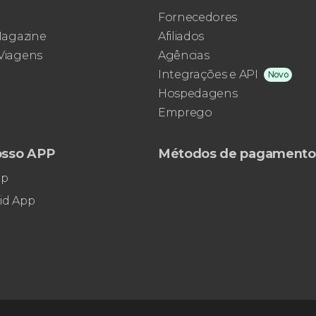
Fornecedores
 Magazine
Afiliados
 Viagens
Agências
Integrações e API
Novo
Hospedagens
Emprego
osso APP
Métodos de pagamento
pp
id App