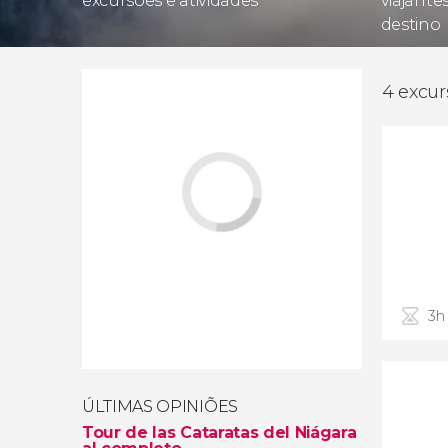
excursões e atividades
viajante
destino
4 excur
3h
ÚLTIMAS OPINIÕES
Tour de las Cataratas del Niágara