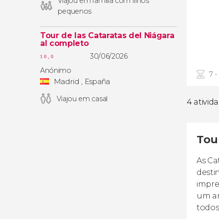
Viajou em família com filhos
pequenos
Tour de las Cataratas del Niágara
al completo
30/06/2026
10,0
Anónimo
7 -
Madrid , España
Viajou em casal
4 ativid
Tou
As Ca
desti
impre
um am
todos