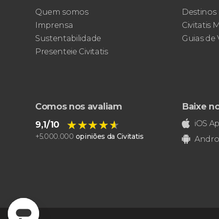
Quem somos
Destinos
Imprensa
Civitatis
Sustentabilidade
Guias de
Presenteie Civitatis
Comos nos avaliam
Baixe n
★★★★★
★★★★★
iOS A
9,1/10
+
5.000.000
opiniões da Civitatis
Andro