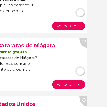
lá-las neste tour
unidense das
Ver detalhes
Cataratas do Niágara
mento gratuito
taratas do Niágara
?
do mais sombrio
te para os mais
Ver detalhes
stados Unidos