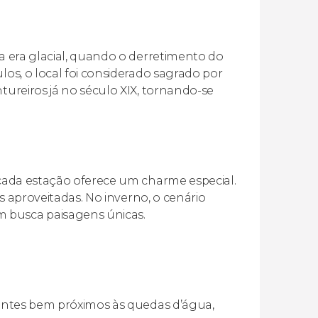
ma era glacial, quando o derretimento do
los, o local foi considerado sagrado por
tureiros já no século XIX, tornando-se
s cada estação oferece um charme especial.
is aproveitadas. No inverno, o cenário
m busca paisagens únicas.
itantes bem próximos às quedas d’água,