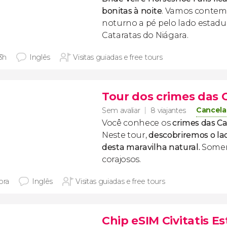
bonitas à noite
. Vamos contemp
noturno a pé pelo lado estad
Cataratas do Niágara.
 3h
Inglês
Visitas guiadas e free tours
Tour dos crimes das 
Cancela
Sem avaliar
8 viajantes
Você conhece os
crimes das Ca
Neste tour,
descobriremos o la
desta maravilha natural.
Somen
corajosos.
ora
Inglês
Visitas guiadas e free tours
Chip eSIM Civitatis E