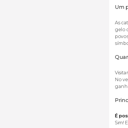
Um p
As ca
gelo 
povos
símbo
Quan
Visit
No ve
ganha
Princ
É pos
Sim! 