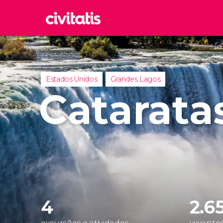
Rom
Itália
Lond
Estados Unidos
Grandes Lagos
Reino 
Catarata
Edim
Reino 
Marr
Marroc
Istam
Turquia
4
2.6