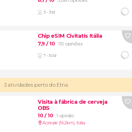
3.280 opiniões
3 - 31d
Chip eSIM Civitatis Itália
7,9
/ 10
110 opiniões
7 - 30d
3 atividades perto do Etna
Visita à fábrica de cerveja
OBS
10
/ 10
1 opinião
Acireale (16.2km)
,
Itália