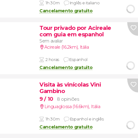
1h 30m
Inglês e italiano
Cancelamento gratuito
Tour privado por Acireale
com guia em espanhol
Sem avaliar
Acireale (16.2km)
,
Itália
2 horas
Espanhol
Cancelamento gratuito
Visita às vinícolas Vini
Gambino
9
/ 10
8 opiniões
Linguaglossa (16.6km)
,
Itália
1h 30m
Espanhol e inglês
Cancelamento gratuito