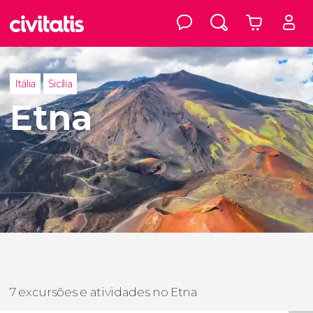
Itália
Sicília
Etna
7 excursões e atividades no Etna