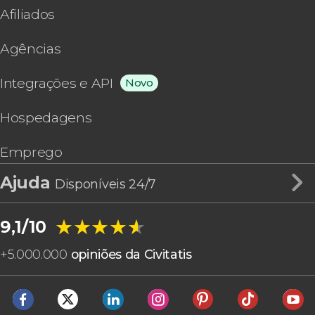
Afiliados
Agências
Integrações e API
Novo
Hospedagens
Emprego
Ajuda
Disponíveis 24/7
★★★★★
★★★★★
9,1/10
+
5.000.000
opiniões da Civitatis