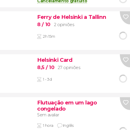
Cancelamento gratuito
Ferry de Helsinki a Tallinn
8
/ 10
2 opiniões
2h 15m
Helsinki Card
8,5
/ 10
27 opiniões
1 - 3d
Flutuação em um lago
congelado
Sem avaliar
1 hora
Inglês