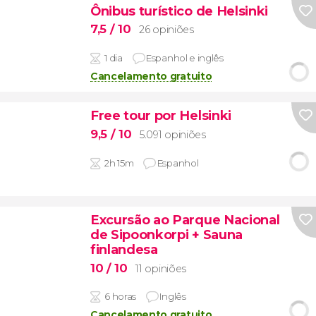
Ônibus turístico de Helsinki
7,5
/ 10
26 opiniões
1 dia
Espanhol e inglês
Cancelamento gratuito
Free tour por Helsinki
9,5
/ 10
5.091 opiniões
2h 15m
Espanhol
Excursão ao Parque Nacional
de Sipoonkorpi + Sauna
finlandesa
10
/ 10
11 opiniões
6 horas
Inglês
Cancelamento gratuito