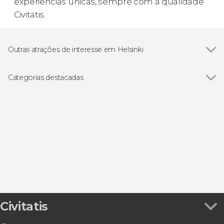
experiências únicas, sempre com a qualidade
Civitatis.
Outras atrações de interesse em Helsinki
Catedral de Helsinki
Categorias destacadas
Ver todos
Excursões de um dia
Visitas guiadas e free tours
Civitatis