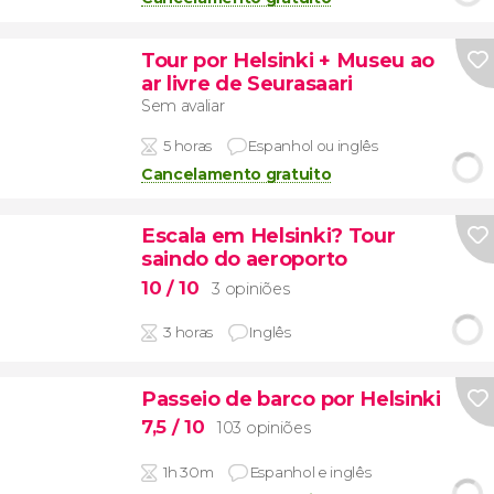
Tour por Helsinki + Museu ao
ar livre de Seurasaari
Sem avaliar
5 horas
Espanhol ou inglês
Cancelamento gratuito
Escala em Helsinki? Tour
saindo do aeroporto
10
/ 10
3 opiniões
3 horas
Inglês
Passeio de barco por Helsinki
7,5
/ 10
103 opiniões
1h 30m
Espanhol e inglês