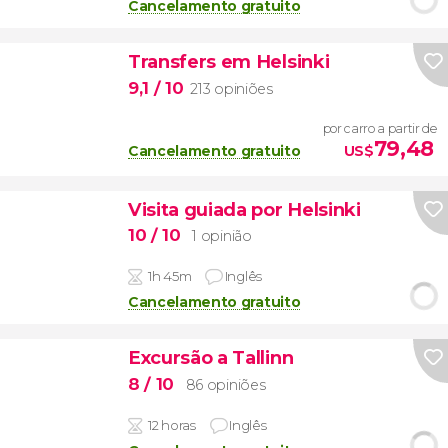
Cancelamento gratuito
Transfers em Helsinki
9,1
/ 10
213 opiniões
por carro a partir de
79,48
Cancelamento gratuito
US$
Visita guiada por Helsinki
10
/ 10
1 opinião
1h 45m
Inglês
Cancelamento gratuito
Excursão a Tallinn
8
/ 10
86 opiniões
12 horas
Inglês