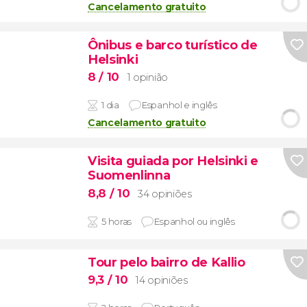
Cancelamento gratuito
Ônibus e barco turístico de
Helsinki
8
/ 10
1 opinião
1 dia
Espanhol e inglês
Cancelamento gratuito
Visita guiada por Helsinki e
Suomenlinna
8,8
/ 10
34 opiniões
5 horas
Espanhol ou inglês
Tour pelo bairro de Kallio
9,3
/ 10
14 opiniões