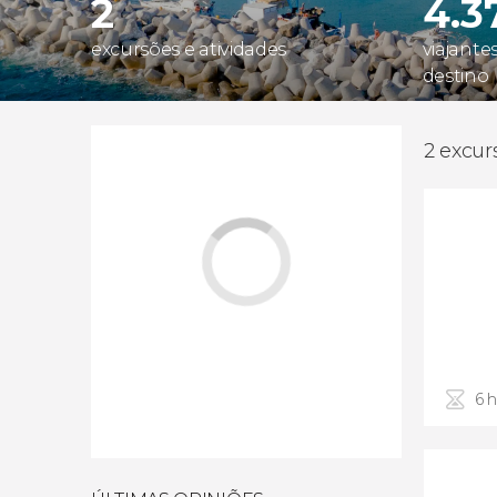
2
4.3
excursões e atividades
viajante
destino
2 excur
6 