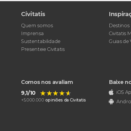
Civitatis
Inspira
Quem somos
Destinos
Imprensa
Civitatis
Sustentabilidade
Guias de
Presenteie Civitatis
Comos nos avaliam
Baixe n
★★★★★
★★★★★
iOS A
9,1/10
+
5.000.000
opiniões da Civitatis
Andro