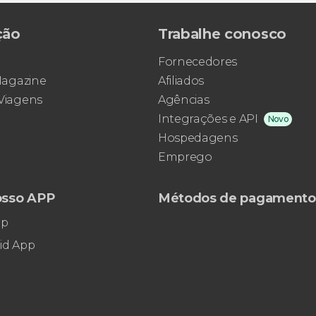
ção
Trabalhe conosco
Fornecedores
 Magazine
Afiliados
 Viagens
Agências
Integrações e API
Novo
Hospedagens
Emprego
osso APP
Métodos de pagamento
pp
id App