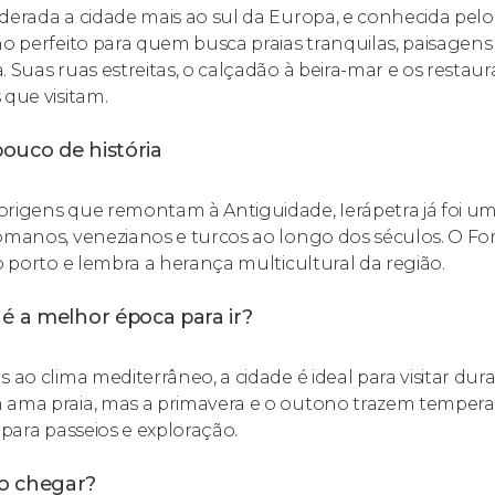
derada a cidade mais ao sul da Europa, e conhecida pelo 
no perfeito para quem busca praias tranquilas, paisagens
. Suas ruas estreitas, o calçadão à beira-mar e os rest
 que visitam.
ouco de história
rigens que remontam à Antiguidade, Ierápetra já foi um
omanos, venezianos e turcos ao longo dos séculos. O Fort
 o porto e lembra a herança multicultural da região.
é a melhor época para ir?
s ao clima mediterrâneo, a cidade é ideal para visitar dur
ama praia, mas a primavera e o outono trazem temperat
s para passeios e exploração.
 chegar?