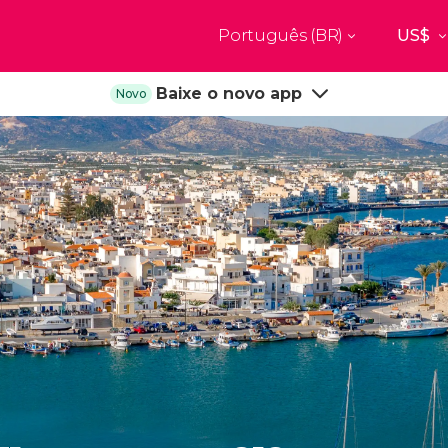
Português (BR)
Top destinos
Baixe o novo app
Novo
a
Paris
Nova Yor
França
Estados Uni
res
Florença
Budapes
Unido
Itália
Hungria
burgo
Madrid
Barcelon
a
Unido
Espanha
Espanha
akech
Amsterdam
Milão
os
Holanda
Itália
bul
Praga
Porto
República Tcheca
Portugal
Ver todos os destinos