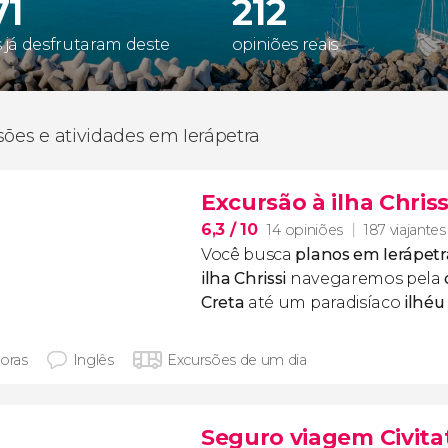
71
212
s já desfrutaram deste
opiniões reais
sões e atividades em Ierápetra
Excursão à ilha Chriss
6,3
/ 10
14 opiniões
187 viajantes
Você busca
planos em Ierápetr
ilha
Chrissi
navegaremos pela
Creta
até um paradisíaco
ilhéu
horas
Inglês
Excursões de um dia
Seguro viagem Civita