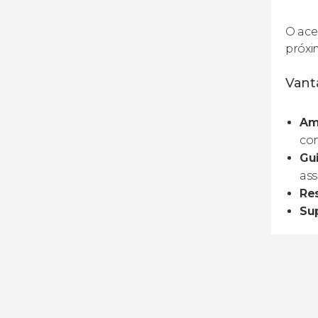
O ace
próxi
Vanta
Am
com
Gui
ass
Res
Su