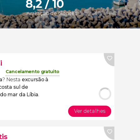
8,2 / 10
avaliação de clientes
i
Cancelamento gratuito
a
? Nesta
excursão à
costa sul de
 do mar da Líbia
.
Ver detalhes
tis