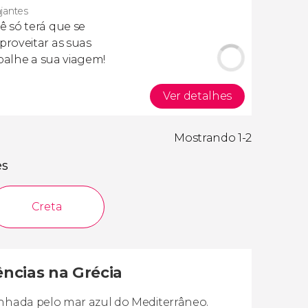
ajantes
cê só terá que se
roveitar as suas
apalhe a sua viagem!
Ver detalhes
Mostrando 1-2
es
Creta
ências na Grécia
anhada pelo mar azul do Mediterrâneo.