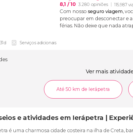
8,1
/ 10
3.280 opiniões
115.987 vi
Com nosso
seguro viagem
, vo
preocupar em desconectar e ap
férias. Não deixe que nada atr
 31d
Serviços adicionais
ades
Ver mais atividad
Até 50 km de Ierápetra
eios e atividades em Ierápetra | Experi
etra é uma charmosa cidade costeira na ilha de Creta, b