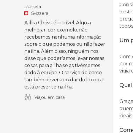
Consi
Rossella
desti
Svizzera
grega
A ilha Chrissi é incrível. Algo a
todos
melhorar: por exemplo, não
recebemos nenhuma informação
Um p
sobre o que podemos ou não fazer
na ilha. Além disso, ninguém nos
Com o
disse que poderíamos levar nossas
por r
coisas para a ilha se as tivéssemos
vigia
dado à equipe. O serviço de barco
também deveria cuidar do lixo que
Qual 
está presente na ilha.
Viajou em casal
Graça
quem 
ideai
Como