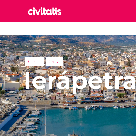
Rom
Itália
Lond
Reino 
Grécia
Creta
Edim
Ierápetr
Reino 
Marr
Marroc
Istam
Turquia