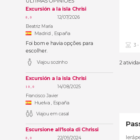
ÚLTIMAS OPINIÕES
Excursión a la isla Chrisi
12/07/2026
8,0
Beatriz María
Madrid , España
Foi bom e havia opções para
3 -
escolher.
Viajou sozinho
2 ativid
Excursión a la isla Chrisi
14/08/2025
10,0
Francisco Javier
Huelva , España
Viajou em casal
Pass
Escursione all'isola di Chrissi
Ieráp
22/09/2024
8,0