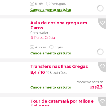
5 - 6h
Português
Cancelamento gratuito
Aula de cozinha grega em
Paros
Sem avaliar
Paros
,
Grécia
4 horas
Inglês
Cancelamento gratuito
Transfers nas Ilhas Gregas
8,4
/ 10
198 opiniões
por carro a partir de
23
Cancelamento gratuito
US$
Tour de catamarã por Milos e