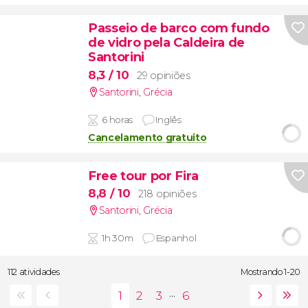
Passeio de barco com fundo
de vidro pela Caldeira de
Santorini
8,3
/ 10
29 opiniões
Santorini
,
Grécia
6 horas
Inglês
Cancelamento gratuito
Free tour por Fira
8,8
/ 10
218 opiniões
Santorini
,
Grécia
1h 30m
Espanhol
112 atividades
Mostrando 1-20
...