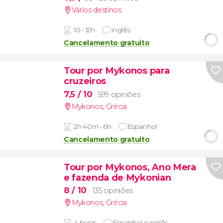
Vários destinos
10 - 12h
Inglês
Cancelamento gratuito
Tour por Mykonos para
cruzeiros
7,5
/ 10
599 opiniões
Mykonos
,
Grécia
2h 40m - 6h
Espanhol
Cancelamento gratuito
Tour por Mykonos, Ano Mera
e fazenda de Mykonian
8
/ 10
135 opiniões
Mykonos
,
Grécia
4 horas
Espanhol e inglês