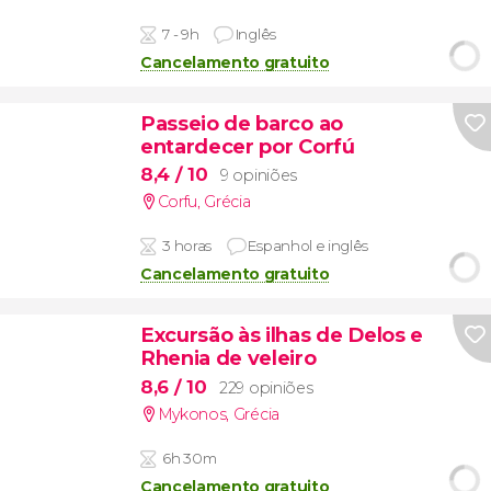
7 - 9h
Inglês
Cancelamento gratuito
Passeio de barco ao
entardecer por Corfú
8,4
/ 10
9 opiniões
Corfu
,
Grécia
3 horas
Espanhol e inglês
Cancelamento gratuito
Excursão às ilhas de Delos e
Rhenia de veleiro
8,6
/ 10
229 opiniões
Mykonos
,
Grécia
6h 30m
Cancelamento gratuito