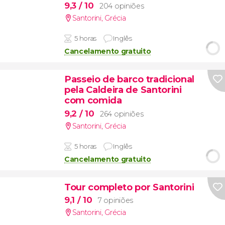
9,3
/ 10
204 opiniões
Santorini
,
Grécia
5 horas
Inglês
Cancelamento gratuito
Passeio de barco tradicional
pela Caldeira de Santorini
com comida
9,2
/ 10
264 opiniões
Santorini
,
Grécia
5 horas
Inglês
Cancelamento gratuito
Tour completo por Santorini
9,1
/ 10
7 opiniões
Santorini
,
Grécia