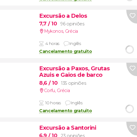
Excursão a Delos
7,7
/ 10
96 opiniões
Mykonos
,
Grécia
4 horas
Inglês
Cancelamento gratuito
Excursão a Paxos, Grutas
Azuis e Gaios de barco
8,6
/ 10
135 opiniões
Corfu
,
Grécia
10 horas
Inglês
Cancelamento gratuito
Excursão a Santorini
6,9
/ 10
23 opiniões