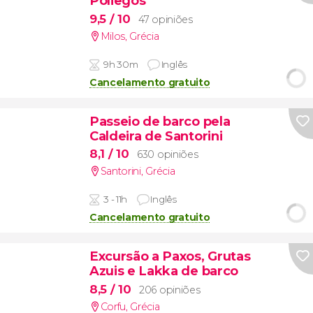
Poliegos
9,5
/ 10
47 opiniões
Milos
,
Grécia
9h 30m
Inglês
Cancelamento gratuito
Passeio de barco pela
Caldeira de Santorini
8,1
/ 10
630 opiniões
Santorini
,
Grécia
3 - 11h
Inglês
Cancelamento gratuito
Excursão a Paxos, Grutas
Azuis e Lakka de barco
8,5
/ 10
206 opiniões
Corfu
,
Grécia