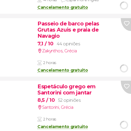
Cancelamento gratuito
Passeio de barco pelas
Grutas Azuis e praia de
Navagio
7,1
/ 10
44 opiniões
Zakynthos
,
Grécia
2 horas
Cancelamento gratuito
Espetáculo grego em
Santorini com jantar
8,5
/ 10
52 opiniões
Santorini
,
Grécia
2 horas
Cancelamento gratuito