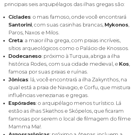
principais seis arquipélagos das ilhas gregas são:
Cíclades
: o mais famoso, onde você encontrará
Santorini
, com suas casinhas brancas,
Mykonos
,
Paros, Naxos e Milos.
Creta
: a maior ilha grega, com praias incríveis,
sítios arqueológicos como o Palácio de Knossos.
Dodecaneso
: próximo à Turquia, abriga a ilha
histórica Rodes, com sua cidade medieval, e
Kos
,
famosa por suas praias e ruínas.
Jônicas
: lá, você encontrará a ilha Zakynthos, na
qual está a praia de Navagio, e Corfu, que mistura
influências venezianas e gregas.
Espórades
: o arquipélago menos turístico. Lá
estão as ilhas Skiathos e Skópelos, que ficaram
famosas por serem o local de filmagem do filme
Mamma Mia!
.
Argossarônicas
: próximo a Atenas, incluem a