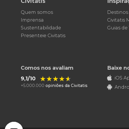
Civitatis
Inspira
Quem somos
Destinos
Imprensa
Civitatis
Sustentabilidade
Guias de
Presenteie Civitatis
Comos nos avaliam
Baixe n
★★★★★
★★★★★
iOS A
9,1/10
+
5.000.000
opiniões da Civitatis
Andro