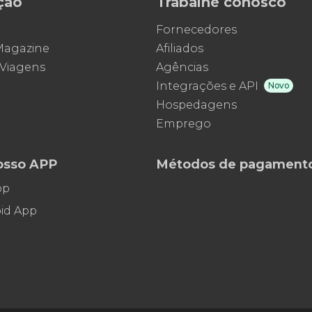
ção
Trabalhe conosco
Fornecedores
 Magazine
Afiliados
 Viagens
Agências
Integrações e API
Novo
Hospedagens
Emprego
osso APP
Métodos de pagament
pp
id App