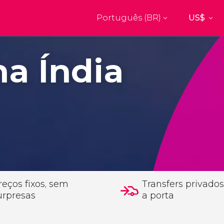
Português (BR)
Top destinos
a
Paris
Nova Yor
na Índia
França
Estados Uni
res
Florença
Budapes
Unido
Itália
Hungria
burgo
Madrid
Barcelon
Unido
Espanha
Espanha
akech
Amsterdam
Milão
os
Holanda
Itália
bul
Praga
Porto
República Tcheca
Portugal
reços fixos, sem
Transfers privados
urpresas
a porta
Ver todos os destinos