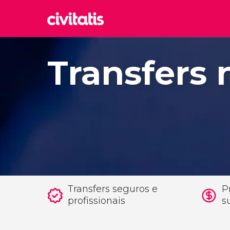
Rom
Transfers 
Itália
Lond
Reino 
Edim
Reino 
Marr
Marroc
Istam
Turquia
Transfers seguros e
P
profissionais
s