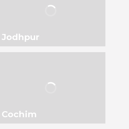
456
viajantes
avaliação
Jodhpur
Cochim