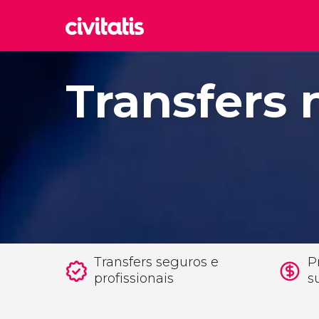
Rom
Transfers 
Itália
Lond
Reino 
Edim
Reino 
Marr
Marroc
Istam
Turquia
Transfers seguros e
P
profissionais
s