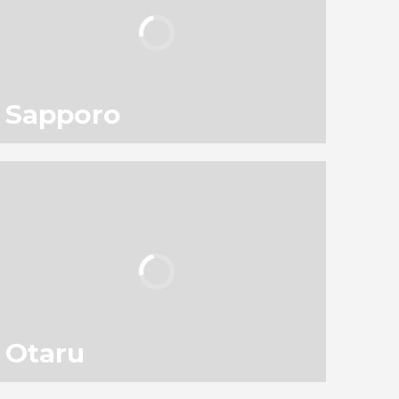
18.547
viajantes
avaliação
Sapporo
Otaru