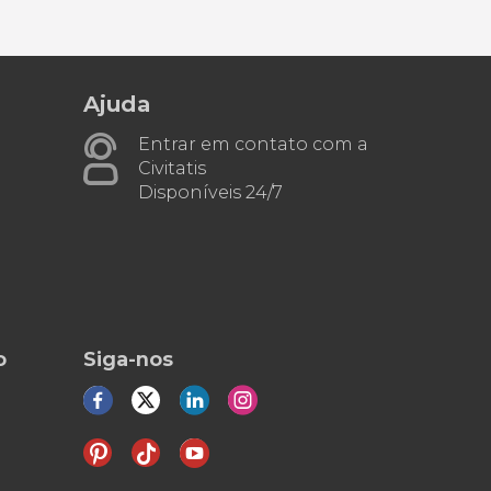
Ajuda
Entrar em contato com a
Civitatis
Disponíveis 24/7
o
Siga-nos