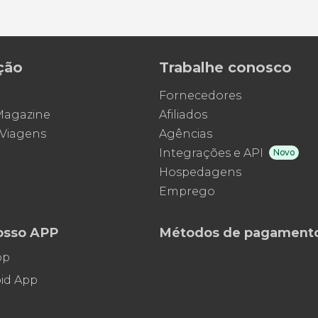
ção
Trabalhe conosco
Fornecedores
 Magazine
Afiliados
 Viagens
Agências
Integrações e API
Novo
Hospedagens
Emprego
osso APP
Métodos de pagament
pp
id App