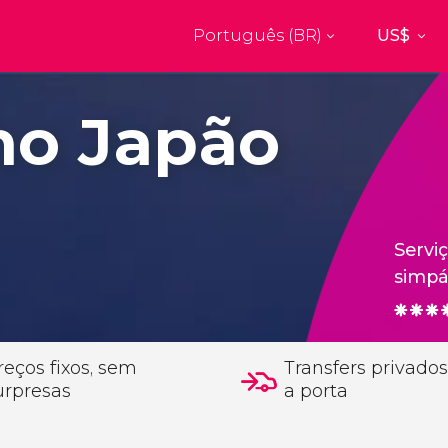
Português (BR)
Top destinos
a
Paris
Nova Yor
no Japão
França
Estados Uni
res
Florença
Budapes
Unido
Itália
Hungria
burgo
Madrid
Barcelon
Unido
Espanha
Espanha
Servi
akech
Amsterdam
Milão
simpá
os
Holanda
Itália
bul
Praga
Porto
República Tcheca
Portugal
reços fixos, sem
Transfers privados
urpresas
a porta
Ver todos os destinos