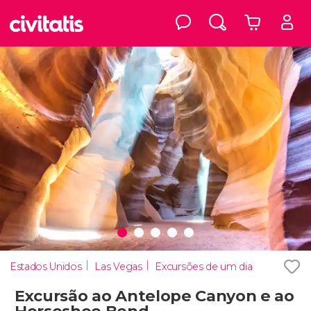
Estados Unidos
Las Vegas
Excursões de um dia
Excursão ao Antelope Canyon e ao
Horseshoe Bend